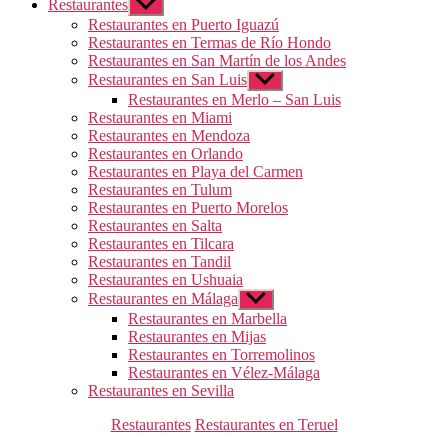
Restaurantes
Mostrar
el
Restaurantes en Puerto Iguazú
submenú
Restaurantes en Termas de Río Hondo
Restaurantes en San Martín de los Andes
Restaurantes en San Luis
Mostrar
el
Restaurantes en Merlo – San Luis
submenú
Restaurantes en Miami
Restaurantes en Mendoza
Restaurantes en Orlando
Restaurantes en Playa del Carmen
Restaurantes en Tulum
Restaurantes en Puerto Morelos
Restaurantes en Salta
Restaurantes en Tilcara
Restaurantes en Tandil
Restaurantes en Ushuaia
Restaurantes en Málaga
Mostrar
el
Restaurantes en Marbella
submenú
Restaurantes en Mijas
Restaurantes en Torremolinos
Restaurantes en Vélez-Málaga
Restaurantes en Sevilla
Categorías
Restaurantes
Restaurantes en Teruel