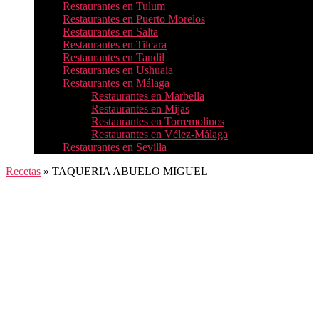
Restaurantes en Tulum
Restaurantes en Puerto Morelos
Restaurantes en Salta
Restaurantes en Tilcara
Restaurantes en Tandil
Restaurantes en Ushuaia
Restaurantes en Málaga
Restaurantes en Marbella
Restaurantes en Mijas
Restaurantes en Torremolinos
Restaurantes en Vélez-Málaga
Restaurantes en Sevilla
Recetas
»
TAQUERIA ABUELO MIGUEL