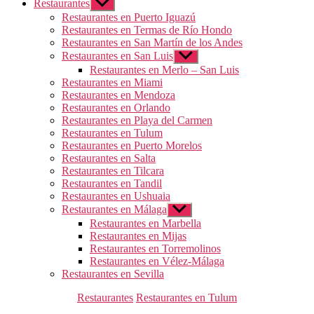
Restaurantes
Mostrar
el
Restaurantes en Puerto Iguazú
submenú
Restaurantes en Termas de Río Hondo
Restaurantes en San Martín de los Andes
Restaurantes en San Luis
Mostrar
el
Restaurantes en Merlo – San Luis
submenú
Restaurantes en Miami
Restaurantes en Mendoza
Restaurantes en Orlando
Restaurantes en Playa del Carmen
Restaurantes en Tulum
Restaurantes en Puerto Morelos
Restaurantes en Salta
Restaurantes en Tilcara
Restaurantes en Tandil
Restaurantes en Ushuaia
Restaurantes en Málaga
Mostrar
el
Restaurantes en Marbella
submenú
Restaurantes en Mijas
Restaurantes en Torremolinos
Restaurantes en Vélez-Málaga
Restaurantes en Sevilla
Categorías
Restaurantes
Restaurantes en Tulum