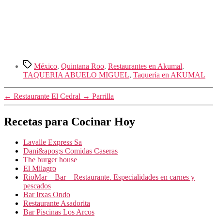
Etiquetas
México
,
Quintana Roo
,
Restaurantes en Akumal
,
TAQUERIA ABUELO MIGUEL
,
Taquería en AKUMAL
←
Restaurante El Cedral
→
Parrilla
Recetas para Cocinar Hoy
Lavalle Express Sa
Dani&apos;s Comidas Caseras
The burger house
El Milagro
RioMar – Bar – Restaurante. Especialidades en carnes y
pescados
Bar Itxas Ondo
Restaurante Asadorita
Bar Piscinas Los Arcos