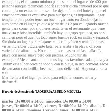
extranjeros, el consumo mínimo para estar en el lugar es de 400 por
persona aunque fácilmente podrías superar dicha cantidad por lo que
contempla un extra, tu auto se debe dejar afuera del hotel ya que el
estacionamiento es exclusivo para huéspedes, es importante llegar
temprano para poder tener un buen lugar tanto en dónde dejas tu
auto como en el lugar ya que a partir de las 2 pm va llegando mucha
gente para comer por si quieres sentarte en el restaurante que tiene
una vista y brisa increíble, también hay un grupo que toca, no se si
cambien pero el que nos toco super buenos rock en inglés y español.
Sin duda un lugar para relajarte, comer muy bien y teniendo unas
vistas increíbles.
5
Excelente lugar para asistir a la playa, ofrecen
variedad de alimentos. No cobran los camastros ni las toallas. La
playa con arena suave pero con piedras. Mucho turista
extranjero
5
Me encanta uno d emus lugares favoritos cada que voy a
Tulum esta súper cerca de todo y con la playa, la rica comida! Tacos
de camarón con tortillas hechas a mano delicioso!! Hay una alberca
y el
Mar frente a ti el lugar perfecto para relajarte, comer, nadar y
disfrutar!!
Horario de Atención de TAQUERIA ABUELO MIGUEL:
martes, De 08:00 a 14:00; miércoles, De 08:00 a 14:00;
jueves, De 08:00 a 14:00; viernes, De 08:00 a 14:00; sábado, De
08:00 a 14:00; domingo, Cerrado; lunes, De 08:00 a 14:00