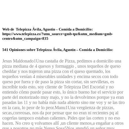
Web de Telepizza Ávila, Agustín – Comida a Domicilio:
https://www.telepizza.es/?utm_source=gmb-tpz&utm_medium=gmb-
centro&utm_campaign=835
541 Opiniones sobre Telepizza Ávila, Agustín – Comida a Domicilio:
Jesus Maldonado
1
Una castaña de Pizza, pedimos a domicilio una
pizza mediana de 4 quesos y formaggio , unos tequeños de queso
cheddar y nos trajeron una pizza con el queso quemado, los
tequeños venían 4 miserables unidades y encima secos con todo
queso por fuera y de paso la pizza sin cortar, sin servilletas, es
increíble todo esto, soy cliente de Telepizza Del Escorial y no
entiendo cómo puede pasar esto, lo único bueno fue el servicio por
parte del motorizado muy majo, y no la devolvimos porque ya eran
pasadas las 11 y no había más nada abierto sino me voy y se las tiro
en la cara, lo peor de lo peor.
Manu
1
Una vergüenza de pizzas,
secas,correosas, nos da por pensar que no eran ni recientes pq al
cogerlas tampoco estaban calientes. Pides que las corten y no eso
hacen. No creo q volvamos allí ,un cliente menos,a engañar a otros
que a nosotros no más.
Nerea Sosa
5
Nos atendió un señor muy