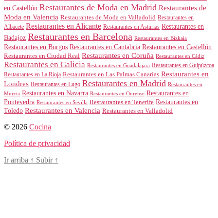
Restaurantes de Moda en Madrid
Restaurantes de
en Castellón
Moda en Valencia
Restaurantes de Moda en Valladolid
Restaurantes en
Restaurantes en Alicante
Restaurantes en
Albacete
Restaurantes en Asturias
Restaurantes en Barcelona
Badajoz
Restaurantes en Bizkaia
Restaurantes en Burgos
Restaurantes en Cantabria
Restaurantes en Castellón
Restaurantes en Coruña
Restaurantes en Ciudad Real
Restaurantes en Cádiz
Restaurantes en Galicia
Restaurantes en Guipúzcoa
Restaurantes en Guadalajara
Restaurantes en
Restaurantes en Las Palmas Canarias
Restaurantes en La Rioja
Restaurantes en Madrid
Londres
Restaurantes en Lugo
Restaurantes en
Restaurantes en Navarra
Restaurantes en
Murcia
Restaurantes en Ourense
Restaurantes en
Pontevedra
Restaurantes en Tenerife
Restaurantes en Sevilla
Toledo
Restaurantes en Valencia
Restaurantes en Valladolid
© 2026
Cocina
Política de privacidad
Ir arriba
↑
Subir
↑