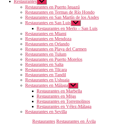
Restaurantes
Mostrar
el
Restaurantes en Puerto Iguazú
submenú
Restaurantes en Termas de Río Hondo
Restaurantes en San Martín de los Andes
Restaurantes en San Luis
Mostrar
el
Restaurantes en Merlo – San Luis
submenú
Restaurantes en Miami
Restaurantes en Mendoza
Restaurantes en Orlando
Restaurantes en Playa del Carmen
Restaurantes en Tulum
Restaurantes en Puerto Morelos
Restaurantes en Salta
Restaurantes en Tilcara
Restaurantes en Tandil
Restaurantes en Ushuaia
Restaurantes en Málaga
Mostrar
el
Restaurantes en Marbella
submenú
Restaurantes en Mijas
Restaurantes en Torremolinos
Restaurantes en Vélez-Málaga
Restaurantes en Sevilla
Categorías
Restaurantes
Restaurantes en Ávila