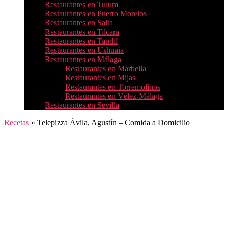
Restaurantes en Tulum
Restaurantes en Puerto Morelos
Restaurantes en Salta
Restaurantes en Tilcara
Restaurantes en Tandil
Restaurantes en Ushuaia
Restaurantes en Málaga
Restaurantes en Marbella
Restaurantes en Mijas
Restaurantes en Torremolinos
Restaurantes en Vélez-Málaga
Restaurantes en Sevilla
Recetas
»
Telepizza Ávila, Agustín – Comida a Domicilio