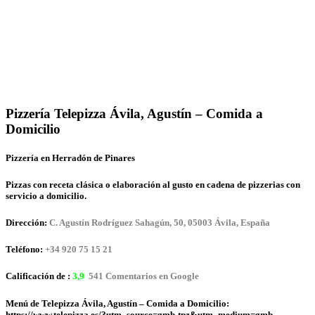
Pizzería Telepizza Ávila, Agustín – Comida a
Domicilio
Pizzería en Herradón de Pinares
Pizzas con receta clásica o elaboración al gusto en cadena de pizzerias con
servicio a domicilio.
Dirección:
C. Agustín Rodríguez Sahagún, 50, 05003 Ávila, España
Teléfono:
+34 920 75 15 21
Calificación de :
3,9
541 Comentarios en Google
Menú de Telepizza Ávila, Agustín – Comida a Domicilio:
https://www.telepizza.es/?utm_source=gmb-tpz&utm_medium=gmb-