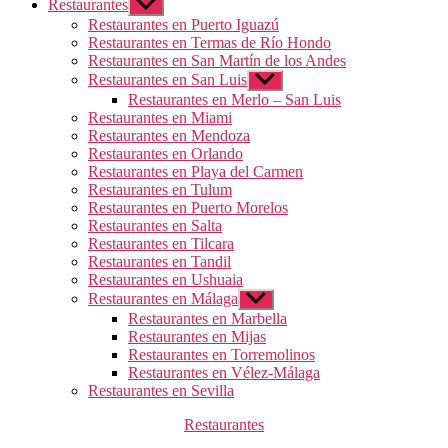
Restaurantes
Mostrar
el
Restaurantes en Puerto Iguazú
submenú
Restaurantes en Termas de Río Hondo
Restaurantes en San Martín de los Andes
Restaurantes en San Luis
Mostrar
el
Restaurantes en Merlo – San Luis
submenú
Restaurantes en Miami
Restaurantes en Mendoza
Restaurantes en Orlando
Restaurantes en Playa del Carmen
Restaurantes en Tulum
Restaurantes en Puerto Morelos
Restaurantes en Salta
Restaurantes en Tilcara
Restaurantes en Tandil
Restaurantes en Ushuaia
Restaurantes en Málaga
Mostrar
el
Restaurantes en Marbella
submenú
Restaurantes en Mijas
Restaurantes en Torremolinos
Restaurantes en Vélez-Málaga
Restaurantes en Sevilla
Categorías
Restaurantes