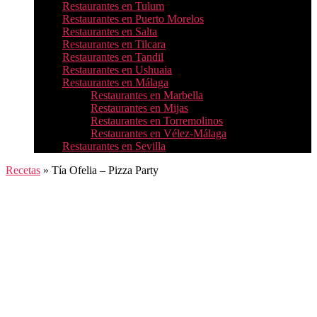
Restaurantes en Tulum
Restaurantes en Puerto Morelos
Restaurantes en Salta
Restaurantes en Tilcara
Restaurantes en Tandil
Restaurantes en Ushuaia
Restaurantes en Málaga
Restaurantes en Marbella
Restaurantes en Mijas
Restaurantes en Torremolinos
Restaurantes en Vélez-Málaga
Restaurantes en Sevilla
Recetas
»
Tía Ofelia – Pizza Party