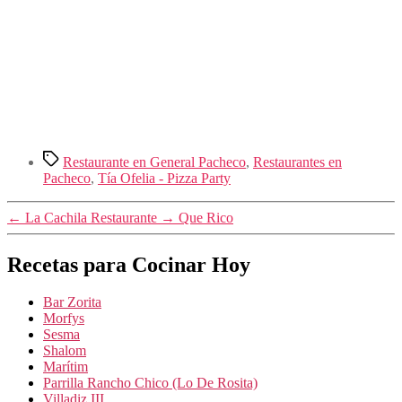
Etiquetas
Restaurante en General Pacheco
,
Restaurantes en
Pacheco
,
Tía Ofelia - Pizza Party
←
La Cachila Restaurante
→
Que Rico
Recetas para Cocinar Hoy
Bar Zorita
Morfys
Sesma
Shalom
Marítim
Parrilla Rancho Chico (Lo De Rosita)
Villadiz III