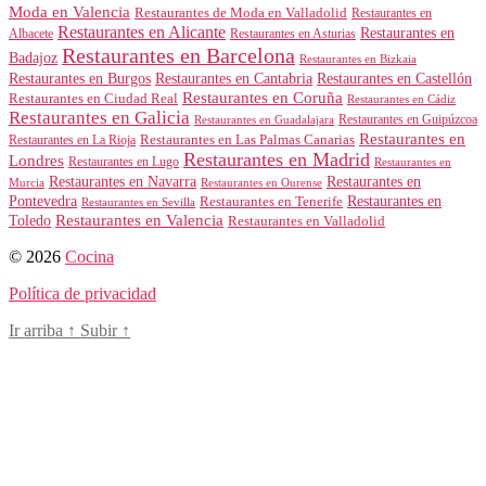
Moda en Valencia
Restaurantes de Moda en Valladolid
Restaurantes en
Restaurantes en Alicante
Restaurantes en
Albacete
Restaurantes en Asturias
Restaurantes en Barcelona
Badajoz
Restaurantes en Bizkaia
Restaurantes en Burgos
Restaurantes en Cantabria
Restaurantes en Castellón
Restaurantes en Coruña
Restaurantes en Ciudad Real
Restaurantes en Cádiz
Restaurantes en Galicia
Restaurantes en Guipúzcoa
Restaurantes en Guadalajara
Restaurantes en
Restaurantes en Las Palmas Canarias
Restaurantes en La Rioja
Restaurantes en Madrid
Londres
Restaurantes en Lugo
Restaurantes en
Restaurantes en Navarra
Restaurantes en
Murcia
Restaurantes en Ourense
Restaurantes en
Pontevedra
Restaurantes en Tenerife
Restaurantes en Sevilla
Toledo
Restaurantes en Valencia
Restaurantes en Valladolid
© 2026
Cocina
Política de privacidad
Ir arriba
↑
Subir
↑