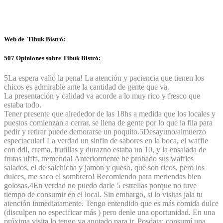
Web de Tibuk Bistró:
507 Opiniones sobre Tibuk Bistró:
5
La espera valió la pena! La atención y paciencia que tienen los
chicos es admirable ante la cantidad de gente que va.
La presentación y calidad va acorde a lo muy rico y fresco que
estaba todo.
Tener presente que alrededor de las 18hs a medida que los locales y
puestos comienzan a cerrar, se llena de gente por lo que la fila para
pedir y retirar puede demorarse un poquito.
5
Desayuno/almuerzo
espectacular! La verdad un sinfin de sabores en la boca, el waffle
con ddl, crema, frutillas y durazno estaba un 10, y la ensalada de
frutas uffff, tremenda! Anteriormente he probado sus waffles
salados, el de salchicha y jamon y queso, que son ricos, pero los
dulces, me saco el sombrero! Recomiendo para meriendas bien
golosas.
4
En verdad no puedo darle 5 estrellas porque no tuve
tiempo de consumir en el local. Sin embargo, si lo visitas jala tu
atención inmediatamente. Tengo entendido que es más comida dulce
(disculpen no especificar más ) pero denle una oportunidad. En una
próxima visita lo tengo ya anotado para ir. Posdata: consumí una