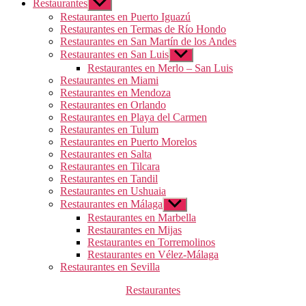
Restaurantes
Mostrar
el
Restaurantes en Puerto Iguazú
submenú
Restaurantes en Termas de Río Hondo
Restaurantes en San Martín de los Andes
Restaurantes en San Luis
Mostrar
el
Restaurantes en Merlo – San Luis
submenú
Restaurantes en Miami
Restaurantes en Mendoza
Restaurantes en Orlando
Restaurantes en Playa del Carmen
Restaurantes en Tulum
Restaurantes en Puerto Morelos
Restaurantes en Salta
Restaurantes en Tilcara
Restaurantes en Tandil
Restaurantes en Ushuaia
Restaurantes en Málaga
Mostrar
el
Restaurantes en Marbella
submenú
Restaurantes en Mijas
Restaurantes en Torremolinos
Restaurantes en Vélez-Málaga
Restaurantes en Sevilla
Categorías
Restaurantes