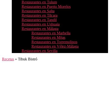
Restaurantes en Tulum
Restaurantes en Puerto Morelos
Restaurantes en Salta
Restaurantes en Tilcara
Restaurantes en Tandil
Restaurantes en Ushuaia
Restaurantes en Málaga
Restaurantes en Marbella
Restaurantes en Mijas
Restaurantes en Torremolinos
Restaurantes en Vélez-Málaga
Restaurantes en Sevilla
Recetas
»
Tibuk Bistró