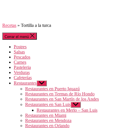
Recetas
»
Tortilla a la turca
Cerrar el menú
Postres
Salsas
Pescados
Carnes
Pasteleria
Verduras
Cafeterías
Restaurantes
Mostrar
el
Restaurantes en Puerto Iguazú
submenú
Restaurantes en Termas de Río Hondo
Restaurantes en San Martín de los Andes
Restaurantes en San Luis
Mostrar
el
Restaurantes en Merlo – San Luis
submenú
Restaurantes en Miami
Restaurantes en Mendoza
Restaurantes en Orlando