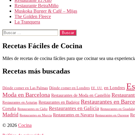
Restaurante El Alto
Restaurante BeiraMiño
Muskoka Burger & Café – Mijas
The Golden Fleece
La Tranquera
Buscar:
Recetas Fáciles de Cocina
Miles de recetas de cocina fáciles para que cocinar sea una experiencia
Recetas más buscadas
Es
en Londres
Dónde comer en Londres
Dónde comer en Las Palmas
EE. UU.
Moda en Barcelona
Restauran
Restaurantes de Moda en Castellón
Restaurantes en Barc
Restaurantes en Badajoz
Restaurantes en Asturias
Restaurantes en Galicia
Coruña
Restaurantes en Guadalaj
Restaurantes en Cádiz
Madrid
Restaurantes en Navarra
Re
Restaurantes en Murcia
Restaurantes en Ourense
© 2026
Cocina