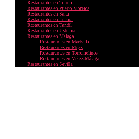
Restaurantes en Tulum
Restaurantes en Puerto Morelos
Restaurantes en Salta
Restaurantes en Tilcara
Restaurantes en Tandil
Restaurantes en Ushuaia
Restaurantes en Málaga
Restaurantes en Marbella
Restaurantes en Mijas
Restaurantes en Torremolinos
Restaurantes en Vélez-Málaga
Restaurantes en Sevilla