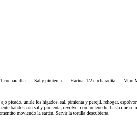
o: 1 cucharadita. — Sal y pimienta. — Harina: 1/2 cucharadita. — Vin
l ajo picado, unirle los hígados, sal, pimienta y perejil, rehogar, espolv
ente batidos con sal y pimienta, revolver con un tenedor hasta que se not
entito moviendo la sartén. Servir la tortilla descubierta.