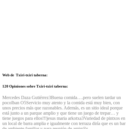
Web de Txiri-txiri taberna:
120 Opiniones sobre Txiri-txiri taberna:
Mercedes Daza Gutiérrez
3
Buena comida….pero suelen tardar un
poco
Iban O
5
Servicio muy atento y la comida está muy bien, con
unos precios más que razonables. Además, es un sitio ideal porque
está junto a un parque amplio y que tiene un juego de trepar… y
tiene juegos para ellos!!!
jesus maria arkotxa
3
Variedad de pintxos en
un local de barra amplia e igualmente con terraza diría que es un bar
de ambiente familiar y para reunión de amig@s