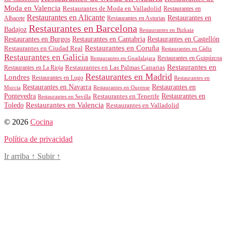
Moda en Valencia
Restaurantes de Moda en Valladolid
Restaurantes en
Restaurantes en Alicante
Restaurantes en
Albacete
Restaurantes en Asturias
Restaurantes en Barcelona
Badajoz
Restaurantes en Bizkaia
Restaurantes en Burgos
Restaurantes en Cantabria
Restaurantes en Castellón
Restaurantes en Coruña
Restaurantes en Ciudad Real
Restaurantes en Cádiz
Restaurantes en Galicia
Restaurantes en Guipúzcoa
Restaurantes en Guadalajara
Restaurantes en
Restaurantes en Las Palmas Canarias
Restaurantes en La Rioja
Restaurantes en Madrid
Londres
Restaurantes en Lugo
Restaurantes en
Restaurantes en Navarra
Restaurantes en
Murcia
Restaurantes en Ourense
Restaurantes en
Pontevedra
Restaurantes en Tenerife
Restaurantes en Sevilla
Toledo
Restaurantes en Valencia
Restaurantes en Valladolid
© 2026
Cocina
Política de privacidad
Ir arriba
↑
Subir
↑