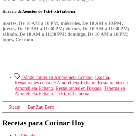
Horario de Atención de Txiri-txiri taberna:
martes, De 10 AM a 10 PM; miércoles, De 10 AM a 10 PM;
jueves, De 10 AM a 11:30 PM; viernes, De 10 AM a 11:30 PM;
sábado, De 10 AM a 11:30 PM; domingo, De 10 AM a 10 PM;
lunes, Cerrado
Etiquetas
Dónde comer en Amorebieta-Echano
,
España
,
Restaurantes cerca de Amorebieta-Echano
,
Restaurantes en
Amorebieta-Echano
,
Restaurantes en Bizkaia
,
Taberna en
Amorebieta-Echano
,
Txiri-txiri taberna
←
Steam
→
Bar Zati Berri
Recetas para Cocinar Hoy
La Pintada