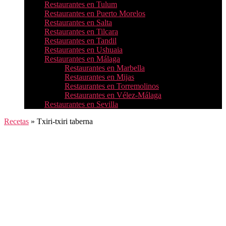
Restaurantes en Tulum
Restaurantes en Puerto Morelos
Restaurantes en Salta
Restaurantes en Tilcara
Restaurantes en Tandil
Restaurantes en Ushuaia
Restaurantes en Málaga
Restaurantes en Marbella
Restaurantes en Mijas
Restaurantes en Torremolinos
Restaurantes en Vélez-Málaga
Restaurantes en Sevilla
Recetas
»
Txiri-txiri taberna