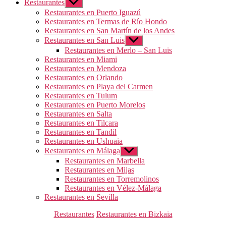
Restaurantes
Mostrar
el
Restaurantes en Puerto Iguazú
submenú
Restaurantes en Termas de Río Hondo
Restaurantes en San Martín de los Andes
Restaurantes en San Luis
Mostrar
el
Restaurantes en Merlo – San Luis
submenú
Restaurantes en Miami
Restaurantes en Mendoza
Restaurantes en Orlando
Restaurantes en Playa del Carmen
Restaurantes en Tulum
Restaurantes en Puerto Morelos
Restaurantes en Salta
Restaurantes en Tilcara
Restaurantes en Tandil
Restaurantes en Ushuaia
Restaurantes en Málaga
Mostrar
el
Restaurantes en Marbella
submenú
Restaurantes en Mijas
Restaurantes en Torremolinos
Restaurantes en Vélez-Málaga
Restaurantes en Sevilla
Categorías
Restaurantes
Restaurantes en Bizkaia