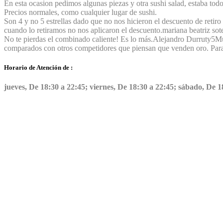
En esta ocasion pedimos algunas piezas y otra sushi salad, estaba tod
Precios normales, como cualquier lugar de sushi.
Son 4 y no 5 estrellas dado que no nos hicieron el descuento de retir
cuando lo retiramos no nos aplicaron el descuento.
mariana beatriz sot
No te pierdas el combinado caliente! Es lo más.
Alejandro Durruty
5
Mu
comparados con otros competidores que piensan que venden oro. Par
Horario de Atención de :
jueves, De 18:30 a 22:45; viernes, De 18:30 a 22:45; sábado, De 