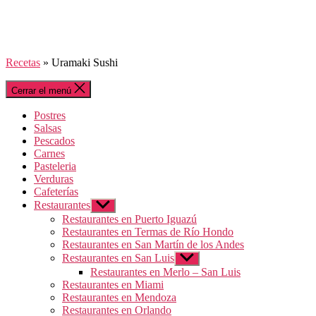
Recetas
»
Uramaki Sushi
Cerrar el menú
Postres
Salsas
Pescados
Carnes
Pasteleria
Verduras
Cafeterías
Restaurantes
Mostrar
el
Restaurantes en Puerto Iguazú
submenú
Restaurantes en Termas de Río Hondo
Restaurantes en San Martín de los Andes
Restaurantes en San Luis
Mostrar
el
Restaurantes en Merlo – San Luis
submenú
Restaurantes en Miami
Restaurantes en Mendoza
Restaurantes en Orlando