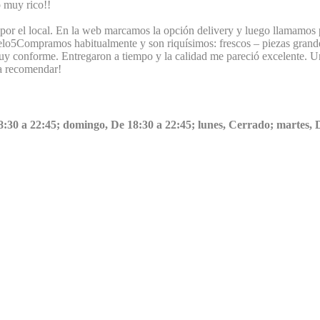
o muy rico!!
o por el local. En la web marcamos la opción delivery y luego llamamos 
elo
5
Compramos habitualmente y son riquísimos: frescos – piezas grande
y conforme. Entregaron a tiempo y la calidad me pareció excelente. Un
a recomendar!
18:30 a 22:45; domingo, De 18:30 a 22:45; lunes, Cerrado; martes, 