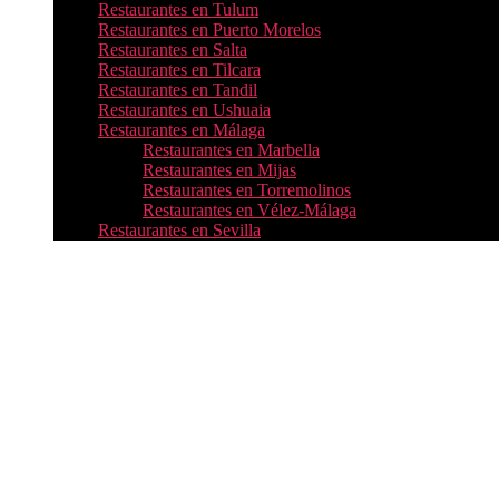
Restaurantes en Tulum
Restaurantes en Puerto Morelos
Restaurantes en Salta
Restaurantes en Tilcara
Restaurantes en Tandil
Restaurantes en Ushuaia
Restaurantes en Málaga
Restaurantes en Marbella
Restaurantes en Mijas
Restaurantes en Torremolinos
Restaurantes en Vélez-Málaga
Restaurantes en Sevilla