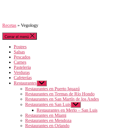
Recetas
»
Vegology
Cerrar el menú
Postres
Salsas
Pescados
Carnes
Pasteleria
Verduras
Cafeterías
Restaurantes
Mostrar
el
Restaurantes en Puerto Iguazú
submenú
Restaurantes en Termas de Río Hondo
Restaurantes en San Martín de los Andes
Restaurantes en San Luis
Mostrar
el
Restaurantes en Merlo – San Luis
submenú
Restaurantes en Miami
Restaurantes en Mendoza
Restaurantes en Orlando