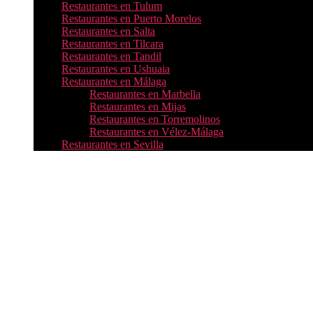
Restaurantes en Tulum
Restaurantes en Puerto Morelos
Restaurantes en Salta
Restaurantes en Tilcara
Restaurantes en Tandil
Restaurantes en Ushuaia
Restaurantes en Málaga
Restaurantes en Marbella
Restaurantes en Mijas
Restaurantes en Torremolinos
Restaurantes en Vélez-Málaga
Restaurantes en Sevilla