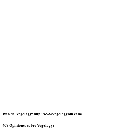
Web de Vegology: http://www.vegologyldn.com/
408 Opiniones sobre Vegology: