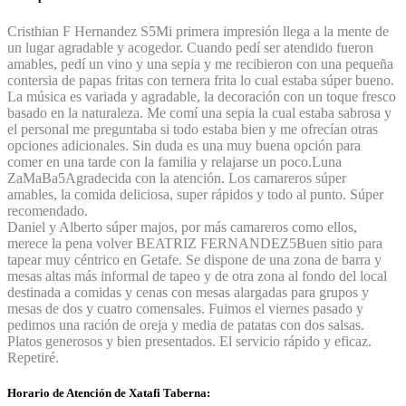
Cristhian F Hernandez S
5
Mi primera impresión llega a la mente de
un lugar agradable y acogedor. Cuando pedí ser atendido fueron
amables, pedí un vino y una sepia y me recibieron con una pequeña
contersia de papas fritas con ternera frita lo cual estaba súper bueno.
La música es variada y agradable, la decoración con un toque fresco
basado en la naturaleza. Me comí una sepia la cual estaba sabrosa y
el personal me preguntaba si todo estaba bien y me ofrecían otras
opciones adicionales. Sin duda es una muy buena opción para
comer en una tarde con la familia y relajarse un poco.
Luna
ZaMaBa
5
Agradecida con la atención. Los camareros súper
amables, la comida deliciosa, super rápidos y todo al punto. Súper
recomendado.
Daniel y Alberto súper majos, por más camareros como ellos,
merece la pena volver
BEATRIZ FERNANDEZ
5
Buen sitio para
tapear muy céntrico en Getafe. Se dispone de una zona de barra y
mesas altas más informal de tapeo y de otra zona al fondo del local
destinada a comidas y cenas con mesas alargadas para grupos y
mesas de dos y cuatro comensales. Fuimos el viernes pasado y
pedimos una ración de oreja y media de patatas con dos salsas.
Platos generosos y bien presentados. El servicio rápido y eficaz.
Repetiré.
Horario de Atención de Xatafi Taberna: