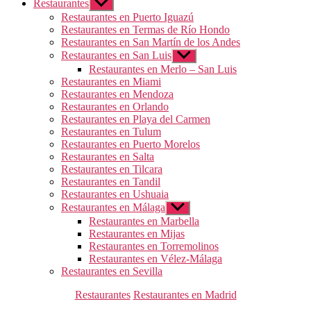
Restaurantes
Mostrar
el
Restaurantes en Puerto Iguazú
submenú
Restaurantes en Termas de Río Hondo
Restaurantes en San Martín de los Andes
Restaurantes en San Luis
Mostrar
el
Restaurantes en Merlo – San Luis
submenú
Restaurantes en Miami
Restaurantes en Mendoza
Restaurantes en Orlando
Restaurantes en Playa del Carmen
Restaurantes en Tulum
Restaurantes en Puerto Morelos
Restaurantes en Salta
Restaurantes en Tilcara
Restaurantes en Tandil
Restaurantes en Ushuaia
Restaurantes en Málaga
Mostrar
el
Restaurantes en Marbella
submenú
Restaurantes en Mijas
Restaurantes en Torremolinos
Restaurantes en Vélez-Málaga
Restaurantes en Sevilla
Categorías
Restaurantes
Restaurantes en Madrid