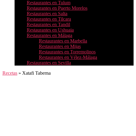
Restaurantes en Tulum
Restaurantes en Puerto Morelos
Restaurantes en Salta
Restaurantes en Tilcara
Restaurantes en Tandil
Restaurantes en Ushuaia
Restaurantes en Málaga
Restaurantes en Marbella
Restaurantes en Mijas
Restaurantes en Torremolinos
Restaurantes en Vélez-Málaga
Restaurantes en Sevilla
Recetas
»
Xatafi Taberna