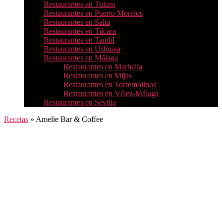
Restaurantes en Tulum
Restaurantes en Puerto Morelos
Restaurantes en Salta
Restaurantes en Tilcara
Restaurantes en Tandil
Restaurantes en Ushuaia
Restaurantes en Málaga
Restaurantes en Marbella
Restaurantes en Mijas
Restaurantes en Torremolinos
Restaurantes en Vélez-Málaga
Restaurantes en Sevilla
Recetas
»
Amelie Bar & Coffee