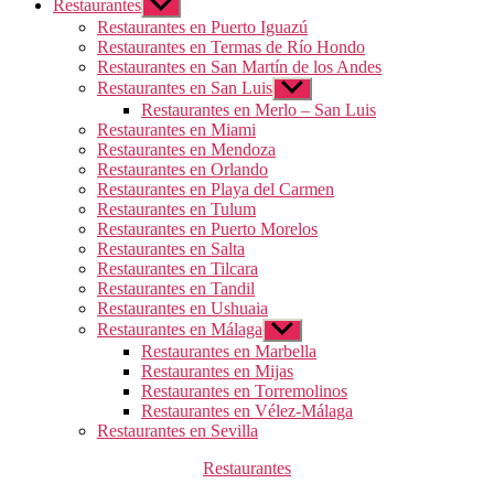
Restaurantes
Mostrar
el
Restaurantes en Puerto Iguazú
submenú
Restaurantes en Termas de Río Hondo
Restaurantes en San Martín de los Andes
Restaurantes en San Luis
Mostrar
el
Restaurantes en Merlo – San Luis
submenú
Restaurantes en Miami
Restaurantes en Mendoza
Restaurantes en Orlando
Restaurantes en Playa del Carmen
Restaurantes en Tulum
Restaurantes en Puerto Morelos
Restaurantes en Salta
Restaurantes en Tilcara
Restaurantes en Tandil
Restaurantes en Ushuaia
Restaurantes en Málaga
Mostrar
el
Restaurantes en Marbella
submenú
Restaurantes en Mijas
Restaurantes en Torremolinos
Restaurantes en Vélez-Málaga
Restaurantes en Sevilla
Categorías
Restaurantes