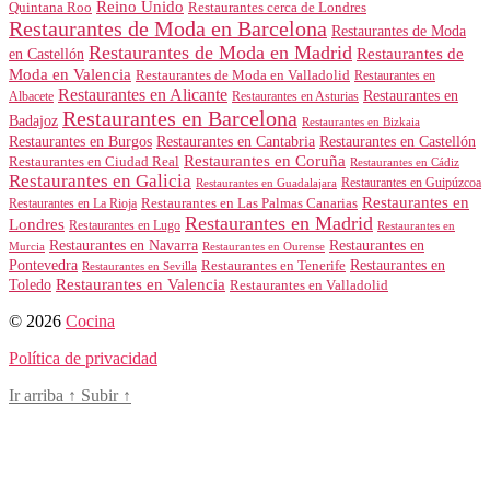
Reino Unido
Quintana Roo
Restaurantes cerca de Londres
Restaurantes de Moda en Barcelona
Restaurantes de Moda
Restaurantes de Moda en Madrid
Restaurantes de
en Castellón
Moda en Valencia
Restaurantes de Moda en Valladolid
Restaurantes en
Restaurantes en Alicante
Restaurantes en
Albacete
Restaurantes en Asturias
Restaurantes en Barcelona
Badajoz
Restaurantes en Bizkaia
Restaurantes en Burgos
Restaurantes en Cantabria
Restaurantes en Castellón
Restaurantes en Coruña
Restaurantes en Ciudad Real
Restaurantes en Cádiz
Restaurantes en Galicia
Restaurantes en Guipúzcoa
Restaurantes en Guadalajara
Restaurantes en
Restaurantes en Las Palmas Canarias
Restaurantes en La Rioja
Restaurantes en Madrid
Londres
Restaurantes en Lugo
Restaurantes en
Restaurantes en Navarra
Restaurantes en
Murcia
Restaurantes en Ourense
Restaurantes en
Pontevedra
Restaurantes en Tenerife
Restaurantes en Sevilla
Toledo
Restaurantes en Valencia
Restaurantes en Valladolid
© 2026
Cocina
Política de privacidad
Ir arriba
↑
Subir
↑