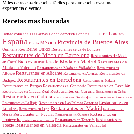
Miles de recetas de cocina fáciles para que cocinar sea una
experiencia divertida.
Recetas más buscadas
en Londres
Dónde comer en Londres
Dónde comer en Las Palmas
EE. UU.
España
Provincia de Buenos Aires
México
Florida
Reino Unido
Quintana Roo
Restaurantes cerca de Londres
Restaurantes de Moda en Barcelona
Restaurantes de Moda
Restaurantes de Moda en Madrid
Restaurantes de
en Castellón
Moda en Valencia
Restaurantes de Moda en Valladolid
Restaurantes en
Restaurantes en Alicante
Restaurantes en
Albacete
Restaurantes en Asturias
Restaurantes en Barcelona
Badajoz
Restaurantes en Bizkaia
Restaurantes en Burgos
Restaurantes en Cantabria
Restaurantes en Castellón
Restaurantes en Coruña
Restaurantes en Ciudad Real
Restaurantes en Cádiz
Restaurantes en Galicia
Restaurantes en Guipúzcoa
Restaurantes en Guadalajara
Restaurantes en
Restaurantes en Las Palmas Canarias
Restaurantes en La Rioja
Restaurantes en Madrid
Londres
Restaurantes en Lugo
Restaurantes en
Restaurantes en Navarra
Restaurantes en
Murcia
Restaurantes en Ourense
Restaurantes en
Pontevedra
Restaurantes en Tenerife
Restaurantes en Sevilla
Toledo
Restaurantes en Valencia
Restaurantes en Valladolid