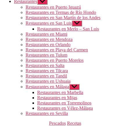
Restaurantes
Mostrar
el
Restaurantes en Puerto Iguazú
submenú
Restaurantes en Termas de Río Hondo
Restaurantes en San Martín de los Andes
Restaurantes en San Luis
Mostrar
el
Restaurantes en Merlo – San Luis
submenú
Restaurantes en Miami
Restaurantes en Mendoza
Restaurantes en Orlando
Restaurantes en Playa del Carmen
Restaurantes en Tulum
Restaurantes en Puerto Morelos
Restaurantes en Salta
Restaurantes en Tilcara
Restaurantes en Tandil
Restaurantes en Ushuaia
Restaurantes en Málaga
Mostrar
el
Restaurantes en Marbella
submenú
Restaurantes en Mijas
Restaurantes en Torremolinos
Restaurantes en Vélez-Málaga
Restaurantes en Sevilla
Categorías
Pescados
Recetas