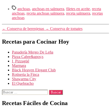
Etiquetas
anchoas
,
anchoas en salmuera
,
filetes en aceite
,
receta
anchoas
,
receta anchoas salmuera
,
receta salmuera
,
recetas
anchoas
←
Conserva de berenjenas
→
Conserva de tomates
Recetas para Cocinar Hoy
Panadería Mergo De Leña
Pizza Cabre&apos;s
I ️ Pizzagüé
Marmara
Black Heaven Elegant Club
Rotiseria la Finca
Shawarma City
El Quebracho
Buscar:
Recetas Fáciles de Cocina