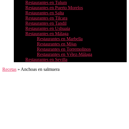
Restaurantes en Tulum
Restaurantes en Puerto Morelos
Restaurantes en Salta
Restaurantes en Tilcara
Restaurantes en Tandil
Restaurantes en Ushuaia
Restaurantes en Málaga
Restaurantes en Marbella
Restaurantes en Mijas
Restaurantes en Torremolinos
Restaurantes en Vélez-Málaga
Restaurantes en Sevilla
Recetas
»
Anchoas en salmuera