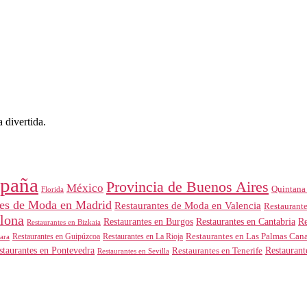
 divertida.
paña
Provincia de Buenos Aires
México
Quintana
Florida
tes de Moda en Madrid
Restaurantes de Moda en Valencia
Restaurant
elona
Restaurantes en Burgos
Restaurantes en Cantabria
Re
Restaurantes en Bizkaia
Restaurantes en Guipúzcoa
Restaurantes en Las Palmas Cana
ara
Restaurantes en La Rioja
Restaurant
staurantes en Pontevedra
Restaurantes en Tenerife
Restaurantes en Sevilla