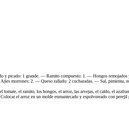
ado y picado: 1 grande. — Ramito compuesto: 1. — Hongos remojados y
jíes morrones: 2. — Queso rallado: 2 cucharadas. — Sal, pimienta, n
tomate, el ramito, los hongos, el arroz, las arvejas, el caldo, el azafran
s. Colocar el arroz en un molde enmantecado y espolvoreado con pereji