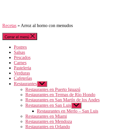
Recetas
»
Arroz al horno con menudos
Cerrar el menú
Postres
Salsas
Pescados
Carnes
Pasteleria
Verduras
Cafeterías
Restaurantes
Mostrar
el
Restaurantes en Puerto Iguazú
submenú
Restaurantes en Termas de Río Hondo
Restaurantes en San Martín de los Andes
Restaurantes en San Luis
Mostrar
el
Restaurantes en Merlo – San Luis
submenú
Restaurantes en Miami
Restaurantes en Mendoza
Restaurantes en Orlando