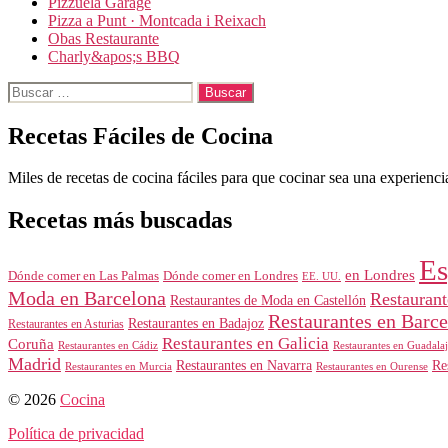
Pizzuela Garage
Pizza a Punt · Montcada i Reixach
Obas Restaurante
Charly&apos;s BBQ
Buscar:
Recetas Fáciles de Cocina
Miles de recetas de cocina fáciles para que cocinar sea una experiencia
Recetas más buscadas
Es
en Londres
Dónde comer en Londres
Dónde comer en Las Palmas
EE. UU.
Moda en Barcelona
Restauran
Restaurantes de Moda en Castellón
Restaurantes en Barc
Restaurantes en Badajoz
Restaurantes en Asturias
Restaurantes en Galicia
Coruña
Restaurantes en Guadalaj
Restaurantes en Cádiz
Madrid
Restaurantes en Navarra
Re
Restaurantes en Murcia
Restaurantes en Ourense
© 2026
Cocina
Política de privacidad