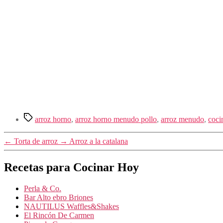
Etiquetas
arroz horno
,
arroz horno menudo pollo
,
arroz menudo
,
coci
←
Torta de arroz
→
Arroz a la catalana
Recetas para Cocinar Hoy
Perla & Co.
Bar Alto ebro Briones
NAUTILUS Waffles&Shakes
El Rincón De Carmen