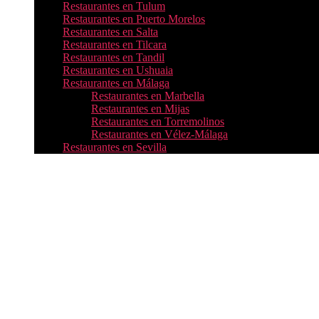
Restaurantes en Tulum
Restaurantes en Puerto Morelos
Restaurantes en Salta
Restaurantes en Tilcara
Restaurantes en Tandil
Restaurantes en Ushuaia
Restaurantes en Málaga
Restaurantes en Marbella
Restaurantes en Mijas
Restaurantes en Torremolinos
Restaurantes en Vélez-Málaga
Restaurantes en Sevilla