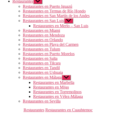
Restaurantes
Mostrar
el
Restaurantes en Puerto Iguazú
submenú
Restaurantes en Termas de Río Hondo
Restaurantes en San Martín de los Andes
Restaurantes en San Luis
Mostrar
el
Restaurantes en Merlo – San Luis
submenú
Restaurantes en Miami
Restaurantes en Mendoza
Restaurantes en Orlando
Restaurantes en Playa del Carmen
Restaurantes en Tulum
Restaurantes en Puerto Morelos
Restaurantes en Salta
Restaurantes en Tilcara
Restaurantes en Tandil
Restaurantes en Ushuaia
Restaurantes en Málaga
Mostrar
el
Restaurantes en Marbella
submenú
Restaurantes en Mijas
Restaurantes en Torremolinos
Restaurantes en Vélez-Málaga
Restaurantes en Sevilla
Categorías
Restaurantes
Restaurantes en Cuauhtemoc