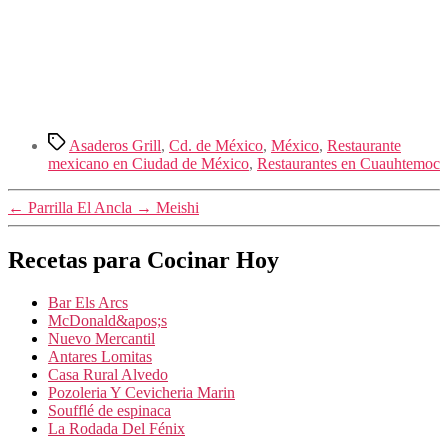
Etiquetas
Asaderos Grill
,
Cd. de México
,
México
,
Restaurante
mexicano en Ciudad de México
,
Restaurantes en Cuauhtemoc
←
Parrilla El Ancla
→
Meishi
Recetas para Cocinar Hoy
Bar Els Arcs
McDonald&apos;s
Nuevo Mercantil
Antares Lomitas
Casa Rural Alvedo
Pozoleria Y Cevicheria Marin
Soufflé de espinaca
La Rodada Del Fénix