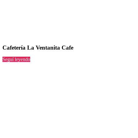
Cafetería La Ventanita Cafe
“La
Seguí leyendo
Ventanita
Cafe”