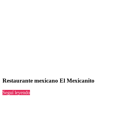
Restaurante mexicano El Mexicanito
“El
Seguí leyendo
Mexicanito”