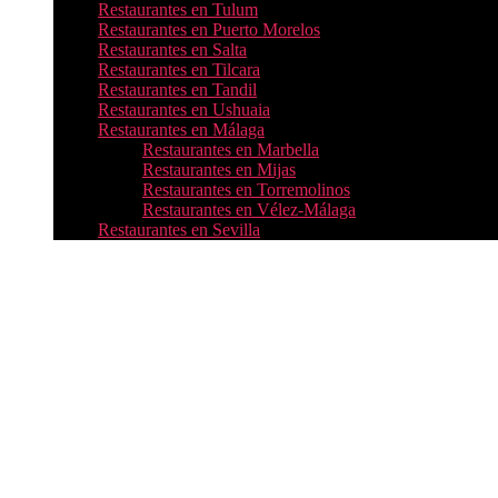
Restaurantes en Tulum
Restaurantes en Puerto Morelos
Restaurantes en Salta
Restaurantes en Tilcara
Restaurantes en Tandil
Restaurantes en Ushuaia
Restaurantes en Málaga
Restaurantes en Marbella
Restaurantes en Mijas
Restaurantes en Torremolinos
Restaurantes en Vélez-Málaga
Restaurantes en Sevilla