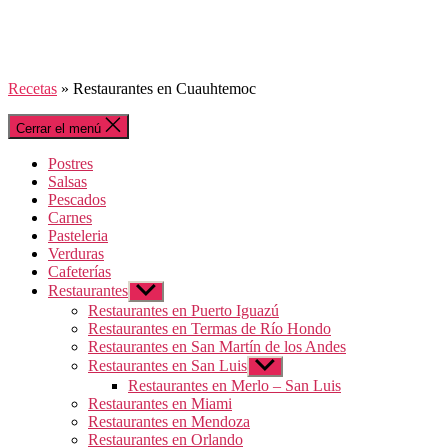
Recetas
»
Restaurantes en Cuauhtemoc
Cerrar el menú
Postres
Salsas
Pescados
Carnes
Pasteleria
Verduras
Cafeterías
Restaurantes
Mostrar
el
Restaurantes en Puerto Iguazú
submenú
Restaurantes en Termas de Río Hondo
Restaurantes en San Martín de los Andes
Restaurantes en San Luis
Mostrar
el
Restaurantes en Merlo – San Luis
submenú
Restaurantes en Miami
Restaurantes en Mendoza
Restaurantes en Orlando