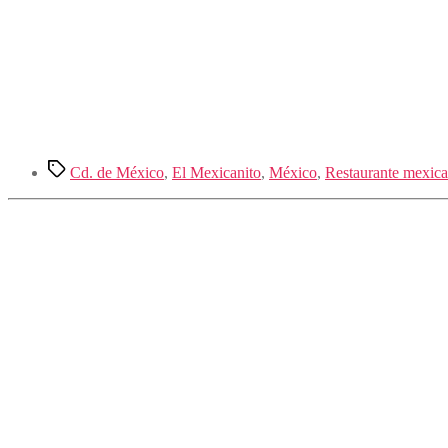
Etiquetas
Cd. de México
,
El Mexicanito
,
México
,
Restaurante mexic