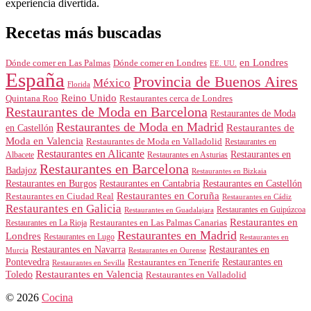
experiencia divertida.
Recetas más buscadas
en Londres
Dónde comer en Londres
Dónde comer en Las Palmas
EE. UU.
España
Provincia de Buenos Aires
México
Florida
Reino Unido
Quintana Roo
Restaurantes cerca de Londres
Restaurantes de Moda en Barcelona
Restaurantes de Moda
Restaurantes de Moda en Madrid
Restaurantes de
en Castellón
Moda en Valencia
Restaurantes de Moda en Valladolid
Restaurantes en
Restaurantes en Alicante
Restaurantes en
Albacete
Restaurantes en Asturias
Restaurantes en Barcelona
Badajoz
Restaurantes en Bizkaia
Restaurantes en Burgos
Restaurantes en Cantabria
Restaurantes en Castellón
Restaurantes en Coruña
Restaurantes en Ciudad Real
Restaurantes en Cádiz
Restaurantes en Galicia
Restaurantes en Guipúzcoa
Restaurantes en Guadalajara
Restaurantes en
Restaurantes en Las Palmas Canarias
Restaurantes en La Rioja
Restaurantes en Madrid
Londres
Restaurantes en Lugo
Restaurantes en
Restaurantes en Navarra
Restaurantes en
Murcia
Restaurantes en Ourense
Restaurantes en
Pontevedra
Restaurantes en Tenerife
Restaurantes en Sevilla
Toledo
Restaurantes en Valencia
Restaurantes en Valladolid
© 2026
Cocina