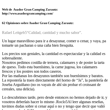
Web de Asador Gran Camping Zarautz:
http://www.asadorgrancamping.com/
62 Opiniones sobre Asador Gran Camping Zarautz:
Rafael Leitgeb
5
“Calidad, cantidad y mucho sabor”.
Un lugar maravilloso para ir a desayunar, comer o cenar, y vaya, pa
tomarte un pacharan o una caña bien fresquita.
Los precios son geniales, la cantidad es espectacular y la calidad es
sobresaliente.
Nosotros pedimos costilla de ternera, calamares y de postre la tarta
de queso. Todo esta buenísimo, la carne jugosa, los calamares
frescos y los postres son todos caseros.
Por las mañanas los desayunos también son buenísimos y baratos.
La repostería la traen directamente del horno de “Ja”, la pastelería de
Joseba Arguiñano (no os vayais de ahí sin probar el croissant de
cereales, una delicia).
Lo descubrimos tarde, pero desde entonces no hemos dejado de ir, y
vosotros deberíais hacer lo mismo .
Rocío
5
Al leer algunas reseñas,
tuvimos dudas sobre si cenar aquí o no y tengo que decir que valió