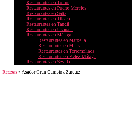
Restaurantes en Tulum
Restaurantes en Puerto Morelos
Restaurantes en Salta
Restaurantes en Tilcara
Restaurantes en Tandil
Restaurantes en Ushuaia
Restaurantes en Málaga
Restaurantes en Marbella
Restaurantes en Mijas
Restaurantes en Torremolinos
Restaurantes en Vélez-Málaga
Restaurantes en Sevilla
Recetas
»
Asador Gran Camping Zarautz