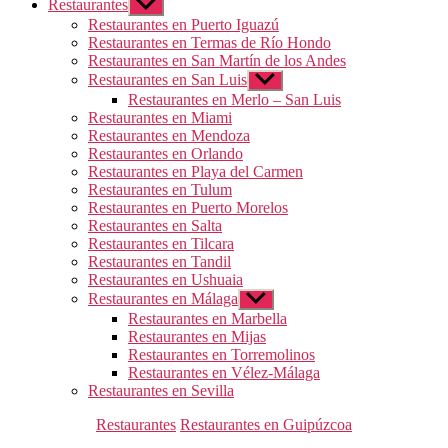
Restaurantes
Mostrar
el
Restaurantes en Puerto Iguazú
submenú
Restaurantes en Termas de Río Hondo
Restaurantes en San Martín de los Andes
Restaurantes en San Luis
Mostrar
el
Restaurantes en Merlo – San Luis
submenú
Restaurantes en Miami
Restaurantes en Mendoza
Restaurantes en Orlando
Restaurantes en Playa del Carmen
Restaurantes en Tulum
Restaurantes en Puerto Morelos
Restaurantes en Salta
Restaurantes en Tilcara
Restaurantes en Tandil
Restaurantes en Ushuaia
Restaurantes en Málaga
Mostrar
el
Restaurantes en Marbella
submenú
Restaurantes en Mijas
Restaurantes en Torremolinos
Restaurantes en Vélez-Málaga
Restaurantes en Sevilla
Categorías
Restaurantes
Restaurantes en Guipúzcoa