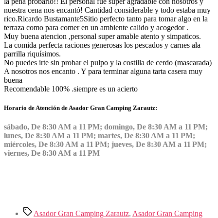
la pena probarlo!! El personal fue super agradable con nosotros y
nuestra cena nos encantó! Cantidad considerable y todo estaba muy
rico.
Ricardo Bustamante
5
Sitio perfecto tanto para tomar algo en la
terraza como para comer en un ambiente calido y acogedor .
Muy buena atencion ,personal super amable atento y simpaticos.
La comida perfecta raciones generosas los pescados y carnes ala
parrilla riquísimos.
No puedes irte sin probar el pulpo y la costilla de cerdo (mascarada)
A nosotros nos encanto . Y para terminar alguna tarta casera muy
buena
Recomendable 100% .siempre es un acierto
Horario de Atención de Asador Gran Camping Zarautz:
sábado, De 8:30 AM a 11 PM; domingo, De 8:30 AM a 11 PM;
lunes, De 8:30 AM a 11 PM; martes, De 8:30 AM a 11 PM;
miércoles, De 8:30 AM a 11 PM; jueves, De 8:30 AM a 11 PM;
viernes, De 8:30 AM a 11 PM
Etiquetas
Asador Gran Camping Zarautz
,
Asador Gran Camping