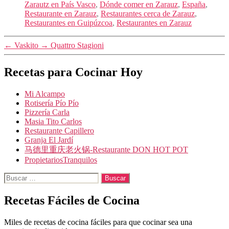
Zarautz en País Vasco
,
Dónde comer en Zarauz
,
España
,
Restaurante en Zarauz
,
Restaurantes cerca de Zarauz
,
Restaurantes en Guipúzcoa
,
Restaurantes en Zarauz
←
Vaskito
→
Quattro Stagioni
Recetas para Cocinar Hoy
Mi Alcampo
Rotisería Pío Pío
Pizzería Carla
Masia Tito Carlos
Restaurante Capillero
Granja El Jardí
马德里重庆老火锅-Restaurante DON HOT POT
PropietariosTranquilos
Buscar:
Recetas Fáciles de Cocina
Miles de recetas de cocina fáciles para que cocinar sea una