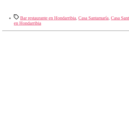
Etiquetas
Bar restaurante en Hondarribia
,
Casa Santamaría
,
Casa Sant
en Hondarribia