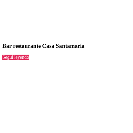
Bar restaurante Casa Santamaría
“Casa
Seguí leyendo
Santamaría”