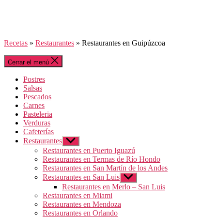
Recetas
»
Restaurantes
»
Restaurantes en Guipúzcoa
Cerrar el menú
Postres
Salsas
Pescados
Carnes
Pasteleria
Verduras
Cafeterías
Restaurantes
Mostrar
el
Restaurantes en Puerto Iguazú
submenú
Restaurantes en Termas de Río Hondo
Restaurantes en San Martín de los Andes
Restaurantes en San Luis
Mostrar
el
Restaurantes en Merlo – San Luis
submenú
Restaurantes en Miami
Restaurantes en Mendoza
Restaurantes en Orlando