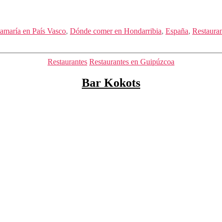
amaría en País Vasco
,
Dónde comer en Hondarribia
,
España
,
Restauran
Categorías
Restaurantes
Restaurantes en Guipúzcoa
Bar Kokots