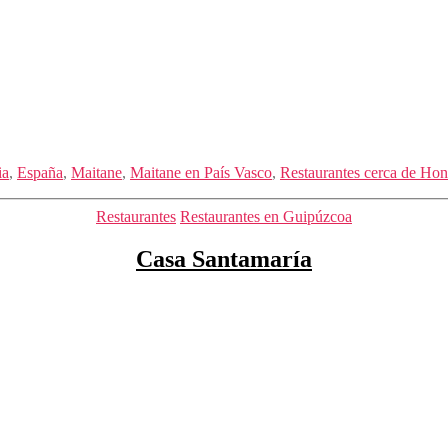
ia
,
España
,
Maitane
,
Maitane en País Vasco
,
Restaurantes cerca de Hon
Categorías
Restaurantes
Restaurantes en Guipúzcoa
Casa Santamaría