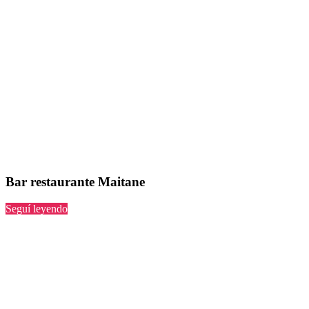
Bar restaurante Maitane
“Maitane”
Seguí leyendo