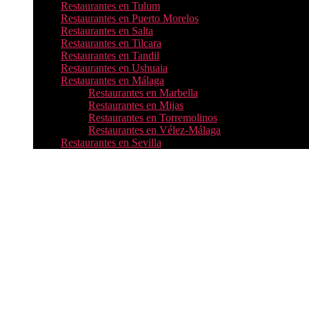
Restaurantes en Tulum
Restaurantes en Puerto Morelos
Restaurantes en Salta
Restaurantes en Tilcara
Restaurantes en Tandil
Restaurantes en Ushuaia
Restaurantes en Málaga
Restaurantes en Marbella
Restaurantes en Mijas
Restaurantes en Torremolinos
Restaurantes en Vélez-Málaga
Restaurantes en Sevilla