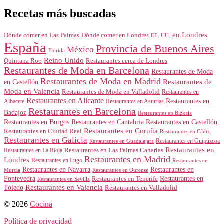
Recetas más buscadas
en Londres
Dónde comer en Londres
Dónde comer en Las Palmas
EE. UU.
España
Provincia de Buenos Aires
México
Florida
Reino Unido
Quintana Roo
Restaurantes cerca de Londres
Restaurantes de Moda en Barcelona
Restaurantes de Moda
Restaurantes de Moda en Madrid
Restaurantes de
en Castellón
Moda en Valencia
Restaurantes de Moda en Valladolid
Restaurantes en
Restaurantes en Alicante
Restaurantes en
Albacete
Restaurantes en Asturias
Restaurantes en Barcelona
Badajoz
Restaurantes en Bizkaia
Restaurantes en Burgos
Restaurantes en Cantabria
Restaurantes en Castellón
Restaurantes en Coruña
Restaurantes en Ciudad Real
Restaurantes en Cádiz
Restaurantes en Galicia
Restaurantes en Guipúzcoa
Restaurantes en Guadalajara
Restaurantes en
Restaurantes en Las Palmas Canarias
Restaurantes en La Rioja
Restaurantes en Madrid
Londres
Restaurantes en Lugo
Restaurantes en
Restaurantes en Navarra
Restaurantes en
Murcia
Restaurantes en Ourense
Restaurantes en
Pontevedra
Restaurantes en Tenerife
Restaurantes en Sevilla
Toledo
Restaurantes en Valencia
Restaurantes en Valladolid
© 2026
Cocina
Política de privacidad