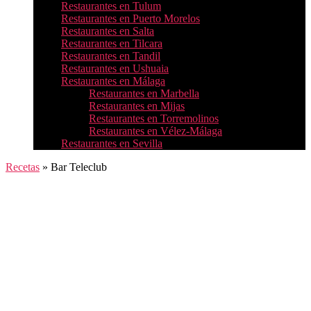
Restaurantes en Tulum
Restaurantes en Puerto Morelos
Restaurantes en Salta
Restaurantes en Tilcara
Restaurantes en Tandil
Restaurantes en Ushuaia
Restaurantes en Málaga
Restaurantes en Marbella
Restaurantes en Mijas
Restaurantes en Torremolinos
Restaurantes en Vélez-Málaga
Restaurantes en Sevilla
Recetas
»
Bar Teleclub