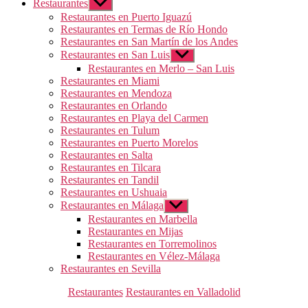
Restaurantes
Mostrar
el
Restaurantes en Puerto Iguazú
submenú
Restaurantes en Termas de Río Hondo
Restaurantes en San Martín de los Andes
Restaurantes en San Luis
Mostrar
el
Restaurantes en Merlo – San Luis
submenú
Restaurantes en Miami
Restaurantes en Mendoza
Restaurantes en Orlando
Restaurantes en Playa del Carmen
Restaurantes en Tulum
Restaurantes en Puerto Morelos
Restaurantes en Salta
Restaurantes en Tilcara
Restaurantes en Tandil
Restaurantes en Ushuaia
Restaurantes en Málaga
Mostrar
el
Restaurantes en Marbella
submenú
Restaurantes en Mijas
Restaurantes en Torremolinos
Restaurantes en Vélez-Málaga
Restaurantes en Sevilla
Categorías
Restaurantes
Restaurantes en Valladolid