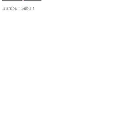
Ir arriba
↑
Subir
↑