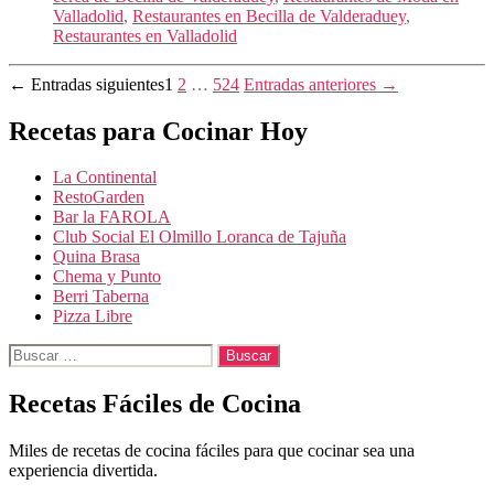
Valladolid
,
Restaurantes en Becilla de Valderaduey
,
Restaurantes en Valladolid
Paginación
←
Entradas
siguientes
1
2
…
524
Entradas
anteriores
→
de
Recetas para Cocinar Hoy
entradas
La Continental
RestoGarden
Bar la FAROLA
Club Social El Olmillo Loranca de Tajuña
Quina Brasa
Chema y Punto
Berri Taberna
Pizza Libre
Buscar:
Recetas Fáciles de Cocina
Miles de recetas de cocina fáciles para que cocinar sea una
experiencia divertida.