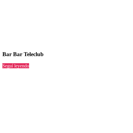
Bar Bar Teleclub
“Bar
Seguí leyendo
Teleclub”