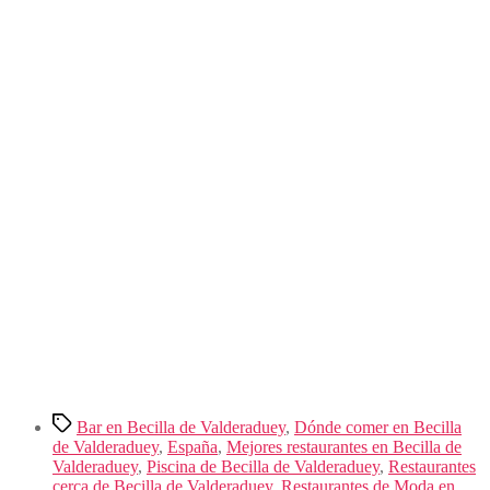
Etiquetas
Bar en Becilla de Valderaduey
,
Dónde comer en Becilla
de Valderaduey
,
España
,
Mejores restaurantes en Becilla de
Valderaduey
,
Piscina de Becilla de Valderaduey
,
Restaurantes
cerca de Becilla de Valderaduey
,
Restaurantes de Moda en