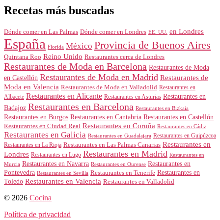
Recetas más buscadas
en Londres
Dónde comer en Londres
Dónde comer en Las Palmas
EE. UU.
España
Provincia de Buenos Aires
México
Florida
Reino Unido
Quintana Roo
Restaurantes cerca de Londres
Restaurantes de Moda en Barcelona
Restaurantes de Moda
Restaurantes de Moda en Madrid
Restaurantes de
en Castellón
Moda en Valencia
Restaurantes de Moda en Valladolid
Restaurantes en
Restaurantes en Alicante
Restaurantes en
Albacete
Restaurantes en Asturias
Restaurantes en Barcelona
Badajoz
Restaurantes en Bizkaia
Restaurantes en Burgos
Restaurantes en Cantabria
Restaurantes en Castellón
Restaurantes en Coruña
Restaurantes en Ciudad Real
Restaurantes en Cádiz
Restaurantes en Galicia
Restaurantes en Guipúzcoa
Restaurantes en Guadalajara
Restaurantes en
Restaurantes en Las Palmas Canarias
Restaurantes en La Rioja
Restaurantes en Madrid
Londres
Restaurantes en Lugo
Restaurantes en
Restaurantes en Navarra
Restaurantes en
Murcia
Restaurantes en Ourense
Restaurantes en
Pontevedra
Restaurantes en Tenerife
Restaurantes en Sevilla
Toledo
Restaurantes en Valencia
Restaurantes en Valladolid
© 2026
Cocina
Política de privacidad