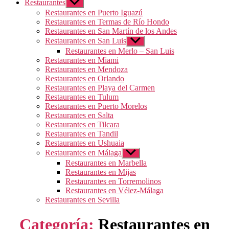
Restaurantes
Mostrar
el
Restaurantes en Puerto Iguazú
submenú
Restaurantes en Termas de Río Hondo
Restaurantes en San Martín de los Andes
Restaurantes en San Luis
Mostrar
el
Restaurantes en Merlo – San Luis
submenú
Restaurantes en Miami
Restaurantes en Mendoza
Restaurantes en Orlando
Restaurantes en Playa del Carmen
Restaurantes en Tulum
Restaurantes en Puerto Morelos
Restaurantes en Salta
Restaurantes en Tilcara
Restaurantes en Tandil
Restaurantes en Ushuaia
Restaurantes en Málaga
Mostrar
el
Restaurantes en Marbella
submenú
Restaurantes en Mijas
Restaurantes en Torremolinos
Restaurantes en Vélez-Málaga
Restaurantes en Sevilla
Categoría:
Restaurantes en