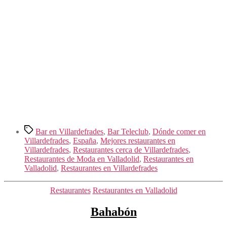
Etiquetas
Bar en Villardefrades
,
Bar Teleclub
,
Dónde comer en
Villardefrades
,
España
,
Mejores restaurantes en
Villardefrades
,
Restaurantes cerca de Villardefrades
,
Restaurantes de Moda en Valladolid
,
Restaurantes en
Valladolid
,
Restaurantes en Villardefrades
Categorías
Restaurantes
Restaurantes en Valladolid
Bahabón