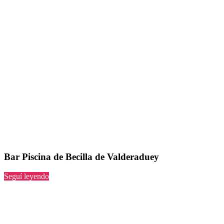
Bar Piscina de Becilla de Valderaduey
“Piscina
Seguí leyendo
de
Becilla
de
Valderaduey”