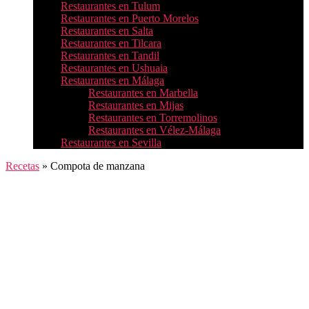
Restaurantes en Tulum
Restaurantes en Puerto Morelos
Restaurantes en Salta
Restaurantes en Tilcara
Restaurantes en Tandil
Restaurantes en Ushuaia
Restaurantes en Málaga
Restaurantes en Marbella
Restaurantes en Mijas
Restaurantes en Torremolinos
Restaurantes en Vélez-Málaga
Restaurantes en Sevilla
Recetas
»
Compota de manzana