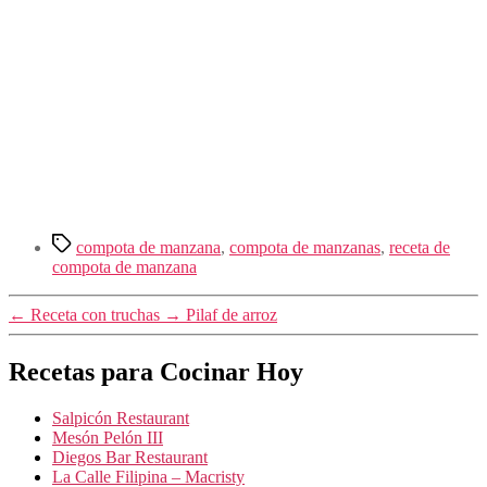
Etiquetas
compota de manzana
,
compota de manzanas
,
receta de
compota de manzana
←
Receta con truchas
→
Pilaf de arroz
Recetas para Cocinar Hoy
Salpicón Restaurant
Mesón Pelón III
Diegos Bar Restaurant
La Calle Filipina – Macristy