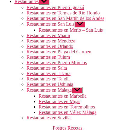
Restaurantes
Mostrar
el
Restaurantes en Puerto Iguazú
submenú
Restaurantes en Termas de Río Hondo
Restaurantes en San Martín de los Andes
Restaurantes en San Luis
Mostrar
el
Restaurantes en Merlo – San Luis
submenú
Restaurantes en Miami
Restaurantes en Mendoza
Restaurantes en Orlando
Restaurantes en Playa del Carmen
Restaurantes en Tulum
Restaurantes en Puerto Morelos
Restaurantes en Salta
Restaurantes en Tilcara
Restaurantes en Tandil
Restaurantes en Ushuaia
Restaurantes en Málaga
Mostrar
el
Restaurantes en Marbella
submenú
Restaurantes en Mijas
Restaurantes en Torremolinos
Restaurantes en Vélez-Málaga
Restaurantes en Sevilla
Categorías
Postres
Recetas