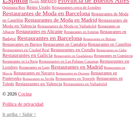
Provincia de Buenos Aires
México
Florida
Reino Unido
Quintana Roo
Restaurantes cerca de Londres
Restaurantes de Moda en Barcelona
Restaurantes de Moda
Restaurantes de Moda en Madrid
Restaurantes de
en Castellón
Moda en Valencia
Restaurantes de Moda en Valladolid
Restaurantes en
Restaurantes en Alicante
Restaurantes en
Albacete
Restaurantes en Asturias
Restaurantes en Barcelona
Badajoz
Restaurantes en Bizkaia
Restaurantes en Burgos
Restaurantes en Cantabria
Restaurantes en Castellón
Restaurantes en Coruña
Restaurantes en Ciudad Real
Restaurantes en Cádiz
Restaurantes en Galicia
Restaurantes en Guipúzcoa
Restaurantes en Guadalajara
Restaurantes en
Restaurantes en Las Palmas Canarias
Restaurantes en La Rioja
Restaurantes en Madrid
Londres
Restaurantes en Lugo
Restaurantes en
Restaurantes en Navarra
Restaurantes en
Murcia
Restaurantes en Ourense
Restaurantes en
Pontevedra
Restaurantes en Tenerife
Restaurantes en Sevilla
Toledo
Restaurantes en Valencia
Restaurantes en Valladolid
© 2026
Cocina
Política de privacidad
Ir arriba
↑
Subir
↑