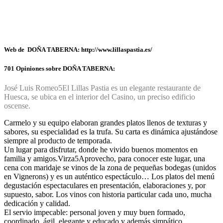
Web de DOÑA TABERNA: http://www.lillaspastia.es/
701 Opiniones sobre DOÑA TABERNA:
José Luis Romeo
5
El Lillas Pastia es un elegante restaurante de
Huesca, se ubica en el interior del Casino, un preciso edificio
oscense.
Carmelo y su equipo elaboran grandes platos llenos de texturas y
sabores, su especialidad es la trufa. Su carta es dinámica ajustándose
siempre al producto de temporada.
Un lugar para disfrutar, donde he vivido buenos momentos en
familia y amigos.
Virza
5
Aprovecho, para conocer este lugar, una
cena con maridaje se vinos de la zona de pequeñas bodegas (unidos
en Vignerons) y es un auténtico espectáculo… Los platos del menú
degustación espectaculares en presentación, elaboraciones y, por
supuesto, sabor. Los vinos con historia particular cada uno, mucha
dedicación y calidad.
El servio impecable: personal joven y muy buen formado,
coordinado, ágil, elegante y educado y además simpático.