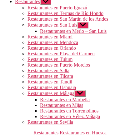
Restaurantes
Mostrar
el
Restaurantes en Puerto Iguazú
submenú
Restaurantes en Termas de Río Hondo
Restaurantes en San Martín de los Andes
Restaurantes en San Luis
Mostrar
el
Restaurantes en Merlo – San Luis
submenú
Restaurantes en Miami
Restaurantes en Mendoza
Restaurantes en Orlando
Restaurantes en Playa del Carmen
Restaurantes en Tulum
Restaurantes en Puerto Morelos
Restaurantes en Salta
Restaurantes en Tilcara
Restaurantes en Tandil
Restaurantes en Ushuaia
Restaurantes en Málaga
Mostrar
el
Restaurantes en Marbella
submenú
Restaurantes en Mijas
Restaurantes en Torremolinos
Restaurantes en Vélez-Málaga
Restaurantes en Sevilla
Categorías
Restaurantes
Restaurantes en Huesca