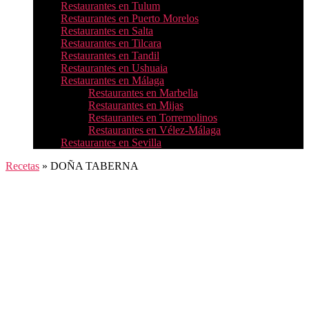
Restaurantes en Tulum
Restaurantes en Puerto Morelos
Restaurantes en Salta
Restaurantes en Tilcara
Restaurantes en Tandil
Restaurantes en Ushuaia
Restaurantes en Málaga
Restaurantes en Marbella
Restaurantes en Mijas
Restaurantes en Torremolinos
Restaurantes en Vélez-Málaga
Restaurantes en Sevilla
Recetas
»
DOÑA TABERNA