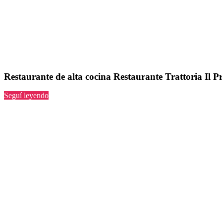
Restaurante de alta cocina Restaurante Trattoria Il Pr
“Restaurante
Seguí leyendo
Trattoria
Il
Principale”