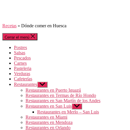
Recetas
»
Dónde comer en Huesca
Cerrar el menú
Postres
Salsas
Pescados
Carnes
Pasteleria
Verduras
Cafeterías
Restaurantes
Mostrar
el
Restaurantes en Puerto Iguazú
submenú
Restaurantes en Termas de Río Hondo
Restaurantes en San Martín de los Andes
Restaurantes en San Luis
Mostrar
el
Restaurantes en Merlo – San Luis
submenú
Restaurantes en Miami
Restaurantes en Mendoza
Restaurantes en Orlando