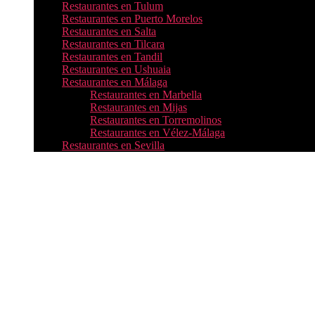
Restaurantes en Tulum
Restaurantes en Puerto Morelos
Restaurantes en Salta
Restaurantes en Tilcara
Restaurantes en Tandil
Restaurantes en Ushuaia
Restaurantes en Málaga
Restaurantes en Marbella
Restaurantes en Mijas
Restaurantes en Torremolinos
Restaurantes en Vélez-Málaga
Restaurantes en Sevilla