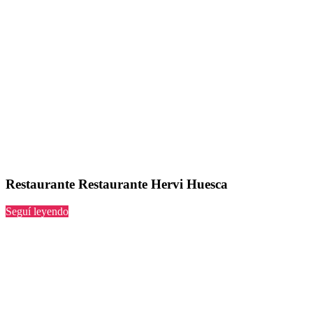
Restaurante Restaurante Hervi Huesca
“Restaurante
Seguí leyendo
Hervi
Huesca”