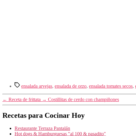
Etiquetas
ensalada arvejas
,
ensalada de orzo
,
ensalada tomates secos
,
←
Receta de frittata
→
Costillitas de cerdo con champiñones
Recetas para Cocinar Hoy
Restaurante Terraza Pantalán
Hot dogs & Hamburguesas "al 100 & pasadito"