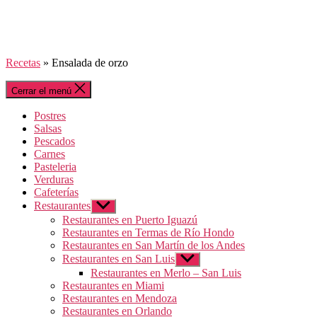
Recetas
»
Ensalada de orzo
Cerrar el menú
Postres
Salsas
Pescados
Carnes
Pasteleria
Verduras
Cafeterías
Restaurantes
Mostrar
el
Restaurantes en Puerto Iguazú
submenú
Restaurantes en Termas de Río Hondo
Restaurantes en San Martín de los Andes
Restaurantes en San Luis
Mostrar
el
Restaurantes en Merlo – San Luis
submenú
Restaurantes en Miami
Restaurantes en Mendoza
Restaurantes en Orlando