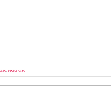
orzo
,
receta orzo