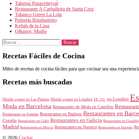
Taberna Panaceiteysal
Restaurante A Carballeira de Santa Cruz
Tabanco Green La Lola
Pulpería Botafumeiro
Kebab de la Casa
O&apos; Muiño
Buscar:
Recetas Fáciles de Cocina
Miles de recetas de cocina fáciles para que cocinar sea una experiencia
Recetas más buscadas
Es
en Londres
Dónde comer en Londres
Dónde comer en Las Palmas
EE. UU.
Moda en Barcelona
Restauran
Restaurantes de Moda en Castellón
Restaurantes en Barc
Restaurantes en Badajoz
Restaurantes en Asturias
Restaurantes en Galicia
Coruña
Restaurantes en Guadalaj
Restaurantes en Cádiz
Madrid
Restaurantes en Navarra
Re
Restaurantes en Murcia
Restaurantes en Ourense
© 2026
Cocina