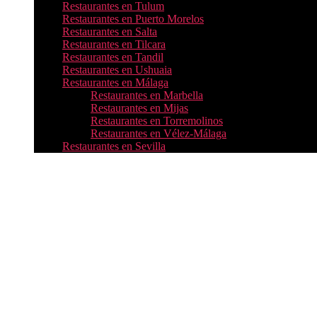
Restaurantes en Tulum
Restaurantes en Puerto Morelos
Restaurantes en Salta
Restaurantes en Tilcara
Restaurantes en Tandil
Restaurantes en Ushuaia
Restaurantes en Málaga
Restaurantes en Marbella
Restaurantes en Mijas
Restaurantes en Torremolinos
Restaurantes en Vélez-Málaga
Restaurantes en Sevilla