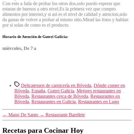
Con esto a fatla de probar los otros dos,solo puedo esperar que
estaran de buenos a otro nivel.Es la primera vez que compro
alimentos por internet,y si asi es el nivel de calidad y atencion,solo
da ganas de volver a probar al mismo sitio.Mirad las fotos y hablan
por si solas de como es el producto.
Horario de Atención de Gutrei Galicia:
miércoles, De 7 a
Etiquetas
Delicatessen de carnicería en Bóveda
,
Dónde comer en
Bóveda
,
España
,
Gutrei Galicia
,
Mejores restaurantes en
Bóveda
,
Restaurantes cerca de Bóveda
,
Restaurantes en
Bóveda
,
Restaurantes en Galicia
,
Restaurantes en Lugo
←
Mano De Santo
→
Restaurante Barrilete
Recetas para Cocinar Hoy