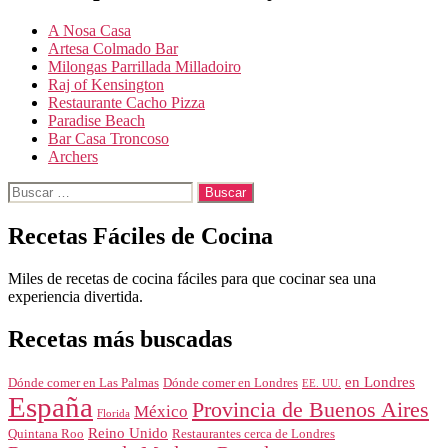
A Nosa Casa
Artesa Colmado Bar
Milongas Parrillada Milladoiro
Raj of Kensington
Restaurante Cacho Pizza
Paradise Beach
Bar Casa Troncoso
Archers
Buscar:
Recetas Fáciles de Cocina
Miles de recetas de cocina fáciles para que cocinar sea una
experiencia divertida.
Recetas más buscadas
en Londres
Dónde comer en Londres
Dónde comer en Las Palmas
EE. UU.
España
Provincia de Buenos Aires
México
Florida
Reino Unido
Quintana Roo
Restaurantes cerca de Londres