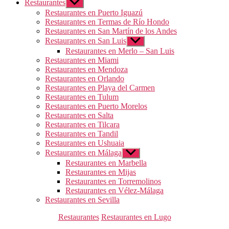
Restaurantes
Mostrar
el
Restaurantes en Puerto Iguazú
submenú
Restaurantes en Termas de Río Hondo
Restaurantes en San Martín de los Andes
Restaurantes en San Luis
Mostrar
el
Restaurantes en Merlo – San Luis
submenú
Restaurantes en Miami
Restaurantes en Mendoza
Restaurantes en Orlando
Restaurantes en Playa del Carmen
Restaurantes en Tulum
Restaurantes en Puerto Morelos
Restaurantes en Salta
Restaurantes en Tilcara
Restaurantes en Tandil
Restaurantes en Ushuaia
Restaurantes en Málaga
Mostrar
el
Restaurantes en Marbella
submenú
Restaurantes en Mijas
Restaurantes en Torremolinos
Restaurantes en Vélez-Málaga
Restaurantes en Sevilla
Categorías
Restaurantes
Restaurantes en Lugo