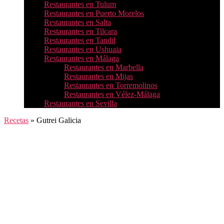
Restaurantes en Tulum
Restaurantes en Puerto Morelos
Restaurantes en Salta
Restaurantes en Tilcara
Restaurantes en Tandil
Restaurantes en Ushuaia
Restaurantes en Málaga
Restaurantes en Marbella
Restaurantes en Mijas
Restaurantes en Torremolinos
Restaurantes en Vélez-Málaga
Restaurantes en Sevilla
Recetas
»
Gutrei Galicia