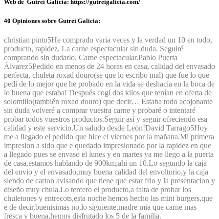
Web de Gutrei Galicia: https://gutreigalicia.com/
40 Opiniones sobre Gutrei Galicia:
christian pinto
5
He comprado varia veces y la verdad un 10 en todo,
producto, rapidez. La carne espectacular sin duda. Seguiré
comprando sin dudarlo. Carne espectacular.
Pablo Puerta
Álvarez
5
Pedido en menos de 24 horas en casa, calidad del envasado
perfecta, chuleta roxad douro(se que lo escribo mal) que fue lo que
pedí de lo mejor que he probado en la vida se deshacía en la boca de
lo buena que estaba! Después cogí dos kilos que tenían en oferta de
solomillo(también roxad douro) que decir… Estaba todo acojonante
sin duda volveré a comprar vuestra carne y probaré o intentaré
probar todos vuestros productos.Seguir así y seguir ofreciendo esa
calidad y este servicio.Un saludo desde León!
David Tarrago
5
Hoy
me a llegado el pedido que hice el viernes por la mañana.Mi primera
impresion a sido que e quedado impresionado por la rapidez en que
a llegado pues se envaso el lunes y en martes ya me llego a la puerta
de casa,estamos hablando de 900km,ahi un 10.Lo segundo la caja
del envio y el envasado,muy buena calidad del envoltorio,y la caja
siendo de carton avisando que tiene que estar frio y la presentacion y
diseño muy chula.Lo tercero el producto,a falta de probar los
chuletones y entrecots,esta noche hemos hecho las mini burgers,que
e de decir,buenisimas no,lo siguiente,madre mia que carne mas
fresca y buena,hemos disfrutado los 5 de la familia.