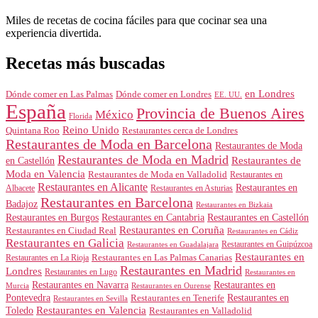
Miles de recetas de cocina fáciles para que cocinar sea una
experiencia divertida.
Recetas más buscadas
en Londres
Dónde comer en Londres
Dónde comer en Las Palmas
EE. UU.
España
Provincia de Buenos Aires
México
Florida
Reino Unido
Quintana Roo
Restaurantes cerca de Londres
Restaurantes de Moda en Barcelona
Restaurantes de Moda
Restaurantes de Moda en Madrid
Restaurantes de
en Castellón
Moda en Valencia
Restaurantes de Moda en Valladolid
Restaurantes en
Restaurantes en Alicante
Restaurantes en
Albacete
Restaurantes en Asturias
Restaurantes en Barcelona
Badajoz
Restaurantes en Bizkaia
Restaurantes en Burgos
Restaurantes en Cantabria
Restaurantes en Castellón
Restaurantes en Coruña
Restaurantes en Ciudad Real
Restaurantes en Cádiz
Restaurantes en Galicia
Restaurantes en Guipúzcoa
Restaurantes en Guadalajara
Restaurantes en
Restaurantes en Las Palmas Canarias
Restaurantes en La Rioja
Restaurantes en Madrid
Londres
Restaurantes en Lugo
Restaurantes en
Restaurantes en Navarra
Restaurantes en
Murcia
Restaurantes en Ourense
Restaurantes en
Pontevedra
Restaurantes en Tenerife
Restaurantes en Sevilla
Toledo
Restaurantes en Valencia
Restaurantes en Valladolid