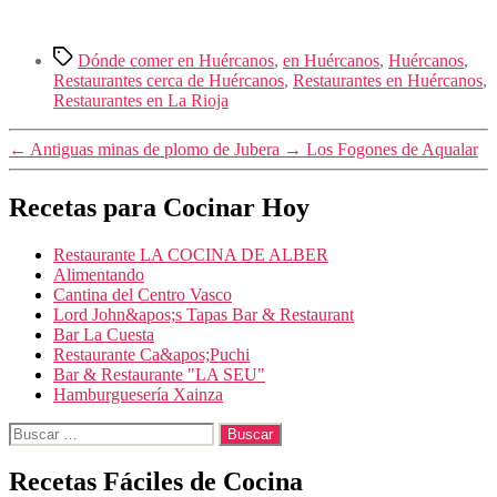
Etiquetas
Dónde comer en Huércanos
,
en Huércanos
,
Huércanos
,
Restaurantes cerca de Huércanos
,
Restaurantes en Huércanos
,
Restaurantes en La Rioja
←
Antiguas minas de plomo de Jubera
→
Los Fogones de Aqualar
Recetas para Cocinar Hoy
Restaurante LA COCINA DE ALBER
Alimentando
Cantina del Centro Vasco
Lord John&apos;s Tapas Bar & Restaurant
Bar La Cuesta
Restaurante Ca&apos;Puchi
Bar & Restaurante "LA SEU"
Hamburguesería Xainza
Buscar:
Recetas Fáciles de Cocina