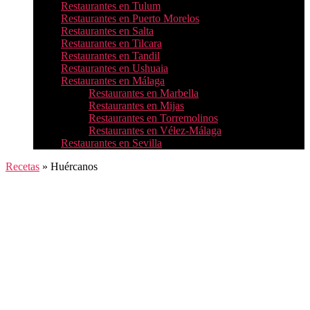
Restaurantes en Tulum
Restaurantes en Puerto Morelos
Restaurantes en Salta
Restaurantes en Tilcara
Restaurantes en Tandil
Restaurantes en Ushuaia
Restaurantes en Málaga
Restaurantes en Marbella
Restaurantes en Mijas
Restaurantes en Torremolinos
Restaurantes en Vélez-Málaga
Restaurantes en Sevilla
Recetas
»
Huércanos