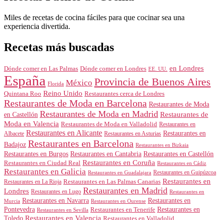
Miles de recetas de cocina fáciles para que cocinar sea una
experiencia divertida.
Recetas más buscadas
en Londres
Dónde comer en Londres
Dónde comer en Las Palmas
EE. UU.
España
Provincia de Buenos Aires
México
Florida
Reino Unido
Quintana Roo
Restaurantes cerca de Londres
Restaurantes de Moda en Barcelona
Restaurantes de Moda
Restaurantes de Moda en Madrid
Restaurantes de
en Castellón
Moda en Valencia
Restaurantes de Moda en Valladolid
Restaurantes en
Restaurantes en Alicante
Restaurantes en
Albacete
Restaurantes en Asturias
Restaurantes en Barcelona
Badajoz
Restaurantes en Bizkaia
Restaurantes en Burgos
Restaurantes en Cantabria
Restaurantes en Castellón
Restaurantes en Coruña
Restaurantes en Ciudad Real
Restaurantes en Cádiz
Restaurantes en Galicia
Restaurantes en Guipúzcoa
Restaurantes en Guadalajara
Restaurantes en
Restaurantes en Las Palmas Canarias
Restaurantes en La Rioja
Restaurantes en Madrid
Londres
Restaurantes en Lugo
Restaurantes en
Restaurantes en Navarra
Restaurantes en
Murcia
Restaurantes en Ourense
Restaurantes en
Pontevedra
Restaurantes en Tenerife
Restaurantes en Sevilla
Toledo
Restaurantes en Valencia
Restaurantes en Valladolid