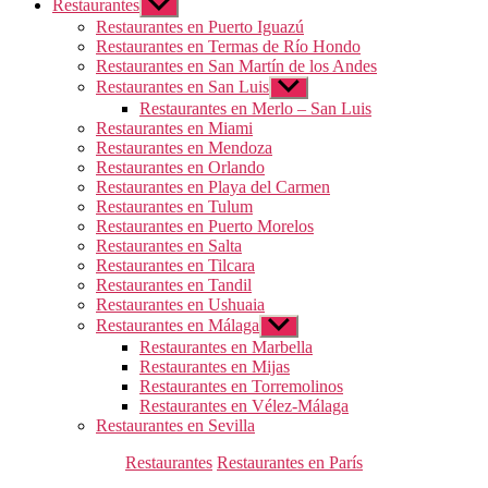
Restaurantes
Mostrar
el
Restaurantes en Puerto Iguazú
submenú
Restaurantes en Termas de Río Hondo
Restaurantes en San Martín de los Andes
Restaurantes en San Luis
Mostrar
el
Restaurantes en Merlo – San Luis
submenú
Restaurantes en Miami
Restaurantes en Mendoza
Restaurantes en Orlando
Restaurantes en Playa del Carmen
Restaurantes en Tulum
Restaurantes en Puerto Morelos
Restaurantes en Salta
Restaurantes en Tilcara
Restaurantes en Tandil
Restaurantes en Ushuaia
Restaurantes en Málaga
Mostrar
el
Restaurantes en Marbella
submenú
Restaurantes en Mijas
Restaurantes en Torremolinos
Restaurantes en Vélez-Málaga
Restaurantes en Sevilla
Categorías
Restaurantes
Restaurantes en París