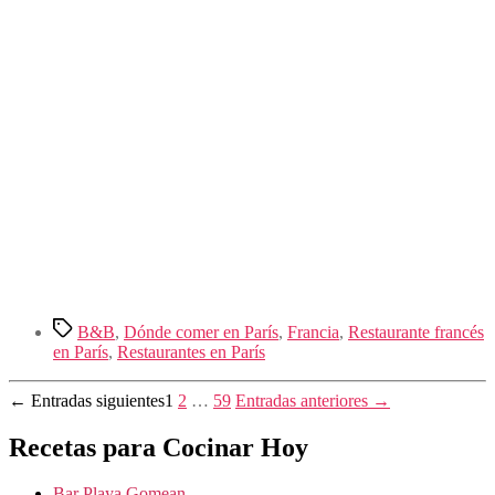
Etiquetas
B&B
,
Dónde comer en París
,
Francia
,
Restaurante francés
en París
,
Restaurantes en París
Paginación
←
Entradas
siguientes
1
2
…
59
Entradas
anteriores
→
de
Recetas para Cocinar Hoy
entradas
Bar Playa Gomean