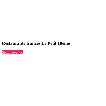
Restaurante francés Le Petit 18ème
“Le
Seguí leyendo
Petit
18ème”