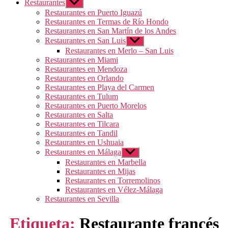
Restaurantes
Mostrar
el
Restaurantes en Puerto Iguazú
submenú
Restaurantes en Termas de Río Hondo
Restaurantes en San Martín de los Andes
Restaurantes en San Luis
Mostrar
el
Restaurantes en Merlo – San Luis
submenú
Restaurantes en Miami
Restaurantes en Mendoza
Restaurantes en Orlando
Restaurantes en Playa del Carmen
Restaurantes en Tulum
Restaurantes en Puerto Morelos
Restaurantes en Salta
Restaurantes en Tilcara
Restaurantes en Tandil
Restaurantes en Ushuaia
Restaurantes en Málaga
Mostrar
el
Restaurantes en Marbella
submenú
Restaurantes en Mijas
Restaurantes en Torremolinos
Restaurantes en Vélez-Málaga
Restaurantes en Sevilla
Etiqueta:
Restaurante francés