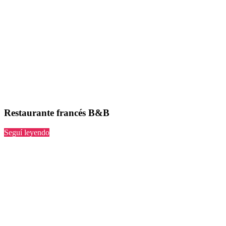
Restaurante francés B&B
“B&B”
Seguí leyendo