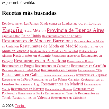
experiencia divertida.
Recetas más buscadas
en Londres
Dónde comer en Londres
Dónde comer en Las Palmas
EE. UU.
España
Provincia de Buenos Aires
México
Florida
Reino Unido
Quintana Roo
Restaurantes cerca de Londres
Restaurantes de Moda en Barcelona
Restaurantes de Moda
Restaurantes de Moda en Madrid
Restaurantes de
en Castellón
Moda en Valencia
Restaurantes de Moda en Valladolid
Restaurantes en
Restaurantes en Alicante
Restaurantes en
Albacete
Restaurantes en Asturias
Restaurantes en Barcelona
Badajoz
Restaurantes en Bizkaia
Restaurantes en Burgos
Restaurantes en Cantabria
Restaurantes en Castellón
Restaurantes en Coruña
Restaurantes en Ciudad Real
Restaurantes en Cádiz
Restaurantes en Galicia
Restaurantes en Guipúzcoa
Restaurantes en Guadalajara
Restaurantes en
Restaurantes en Las Palmas Canarias
Restaurantes en La Rioja
Restaurantes en Madrid
Londres
Restaurantes en Lugo
Restaurantes en
Restaurantes en Navarra
Restaurantes en
Murcia
Restaurantes en Ourense
Restaurantes en
Pontevedra
Restaurantes en Tenerife
Restaurantes en Sevilla
Toledo
Restaurantes en Valencia
Restaurantes en Valladolid
© 2026
Cocina