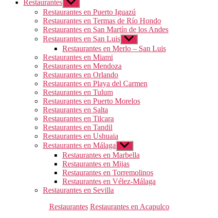
Restaurantes
Mostrar
el
Restaurantes en Puerto Iguazú
submenú
Restaurantes en Termas de Río Hondo
Restaurantes en San Martín de los Andes
Restaurantes en San Luis
Mostrar
el
Restaurantes en Merlo – San Luis
submenú
Restaurantes en Miami
Restaurantes en Mendoza
Restaurantes en Orlando
Restaurantes en Playa del Carmen
Restaurantes en Tulum
Restaurantes en Puerto Morelos
Restaurantes en Salta
Restaurantes en Tilcara
Restaurantes en Tandil
Restaurantes en Ushuaia
Restaurantes en Málaga
Mostrar
el
Restaurantes en Marbella
submenú
Restaurantes en Mijas
Restaurantes en Torremolinos
Restaurantes en Vélez-Málaga
Restaurantes en Sevilla
Categorías
Restaurantes
Restaurantes en Acapulco