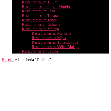
Restaurantes en Tulum
Restaurantes en Puerto Morelos
Restaurantes en Salta
Restaurantes en Tilcara
Restaurantes en Tandil
Restaurantes en Ushuaia
Restaurantes en Málaga
Restaurantes en Marbella
Restaurantes en Mijas
Restaurantes en Torremolinos
Restaurantes en Vélez-Málaga
Restaurantes en Sevilla
Recetas
»
Loncheria "Disfruta"