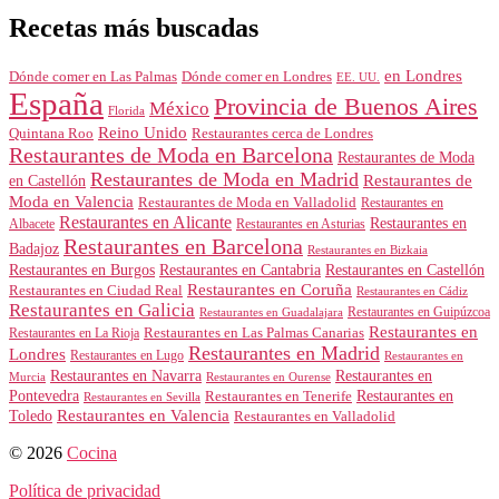
Recetas más buscadas
en Londres
Dónde comer en Londres
Dónde comer en Las Palmas
EE. UU.
España
Provincia de Buenos Aires
México
Florida
Reino Unido
Quintana Roo
Restaurantes cerca de Londres
Restaurantes de Moda en Barcelona
Restaurantes de Moda
Restaurantes de Moda en Madrid
Restaurantes de
en Castellón
Moda en Valencia
Restaurantes de Moda en Valladolid
Restaurantes en
Restaurantes en Alicante
Restaurantes en
Albacete
Restaurantes en Asturias
Restaurantes en Barcelona
Badajoz
Restaurantes en Bizkaia
Restaurantes en Burgos
Restaurantes en Cantabria
Restaurantes en Castellón
Restaurantes en Coruña
Restaurantes en Ciudad Real
Restaurantes en Cádiz
Restaurantes en Galicia
Restaurantes en Guipúzcoa
Restaurantes en Guadalajara
Restaurantes en
Restaurantes en Las Palmas Canarias
Restaurantes en La Rioja
Restaurantes en Madrid
Londres
Restaurantes en Lugo
Restaurantes en
Restaurantes en Navarra
Restaurantes en
Murcia
Restaurantes en Ourense
Restaurantes en
Pontevedra
Restaurantes en Tenerife
Restaurantes en Sevilla
Toledo
Restaurantes en Valencia
Restaurantes en Valladolid
© 2026
Cocina
Política de privacidad