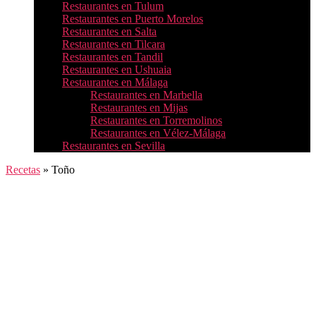
Restaurantes en Tulum
Restaurantes en Puerto Morelos
Restaurantes en Salta
Restaurantes en Tilcara
Restaurantes en Tandil
Restaurantes en Ushuaia
Restaurantes en Málaga
Restaurantes en Marbella
Restaurantes en Mijas
Restaurantes en Torremolinos
Restaurantes en Vélez-Málaga
Restaurantes en Sevilla
Recetas
»
Toño