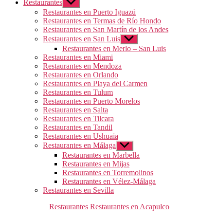
Restaurantes
Mostrar
el
Restaurantes en Puerto Iguazú
submenú
Restaurantes en Termas de Río Hondo
Restaurantes en San Martín de los Andes
Restaurantes en San Luis
Mostrar
el
Restaurantes en Merlo – San Luis
submenú
Restaurantes en Miami
Restaurantes en Mendoza
Restaurantes en Orlando
Restaurantes en Playa del Carmen
Restaurantes en Tulum
Restaurantes en Puerto Morelos
Restaurantes en Salta
Restaurantes en Tilcara
Restaurantes en Tandil
Restaurantes en Ushuaia
Restaurantes en Málaga
Mostrar
el
Restaurantes en Marbella
submenú
Restaurantes en Mijas
Restaurantes en Torremolinos
Restaurantes en Vélez-Málaga
Restaurantes en Sevilla
Categorías
Restaurantes
Restaurantes en Acapulco