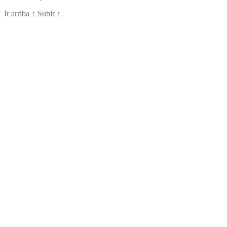
Ir arriba
↑
Subir
↑