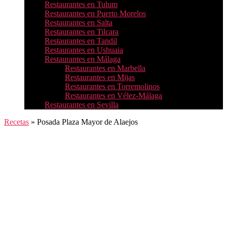
Restaurantes en Tulum
Restaurantes en Puerto Morelos
Restaurantes en Salta
Restaurantes en Tilcara
Restaurantes en Tandil
Restaurantes en Ushuaia
Restaurantes en Málaga
Restaurantes en Marbella
Restaurantes en Mijas
Restaurantes en Torremolinos
Restaurantes en Vélez-Málaga
Restaurantes en Sevilla
Recetas
»
Posada Plaza Mayor de Alaejos