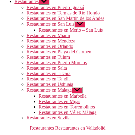
Restaurantes
Mostrar
el
Restaurantes en Puerto Iguazú
submenú
Restaurantes en Termas de Río Hondo
Restaurantes en San Martín de los Andes
Restaurantes en San Luis
Mostrar
el
Restaurantes en Merlo – San Luis
submenú
Restaurantes en Miami
Restaurantes en Mendoza
Restaurantes en Orlando
Restaurantes en Playa del Carmen
Restaurantes en Tulum
Restaurantes en Puerto Morelos
Restaurantes en Salta
Restaurantes en Tilcara
Restaurantes en Tandil
Restaurantes en Ushuaia
Restaurantes en Málaga
Mostrar
el
Restaurantes en Marbella
submenú
Restaurantes en Mijas
Restaurantes en Torremolinos
Restaurantes en Vélez-Málaga
Restaurantes en Sevilla
Categorías
Restaurantes
Restaurantes en Valladolid