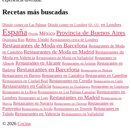
Recetas más buscadas
en Londres
Dónde comer en Londres
Dónde comer en Las Palmas
EE. UU.
España
Provincia de Buenos Aires
México
Florida
Reino Unido
Quintana Roo
Restaurantes cerca de Londres
Restaurantes de Moda en Barcelona
Restaurantes de Moda
Restaurantes de Moda en Madrid
Restaurantes de
en Castellón
Moda en Valencia
Restaurantes de Moda en Valladolid
Restaurantes en
Restaurantes en Alicante
Restaurantes en
Albacete
Restaurantes en Asturias
Restaurantes en Barcelona
Badajoz
Restaurantes en Bizkaia
Restaurantes en Burgos
Restaurantes en Cantabria
Restaurantes en Castellón
Restaurantes en Coruña
Restaurantes en Ciudad Real
Restaurantes en Cádiz
Restaurantes en Galicia
Restaurantes en Guipúzcoa
Restaurantes en Guadalajara
Restaurantes en
Restaurantes en Las Palmas Canarias
Restaurantes en La Rioja
Restaurantes en Madrid
Londres
Restaurantes en Lugo
Restaurantes en
Restaurantes en Navarra
Restaurantes en
Murcia
Restaurantes en Ourense
Restaurantes en
Pontevedra
Restaurantes en Tenerife
Restaurantes en Sevilla
Toledo
Restaurantes en Valencia
Restaurantes en Valladolid
© 2026
Cocina