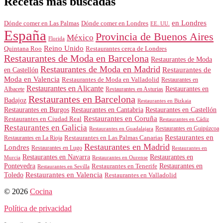
Recetas más buscadas
en Londres
Dónde comer en Londres
Dónde comer en Las Palmas
EE. UU.
España
Provincia de Buenos Aires
México
Florida
Reino Unido
Quintana Roo
Restaurantes cerca de Londres
Restaurantes de Moda en Barcelona
Restaurantes de Moda
Restaurantes de Moda en Madrid
Restaurantes de
en Castellón
Moda en Valencia
Restaurantes de Moda en Valladolid
Restaurantes en
Restaurantes en Alicante
Restaurantes en
Albacete
Restaurantes en Asturias
Restaurantes en Barcelona
Badajoz
Restaurantes en Bizkaia
Restaurantes en Burgos
Restaurantes en Cantabria
Restaurantes en Castellón
Restaurantes en Coruña
Restaurantes en Ciudad Real
Restaurantes en Cádiz
Restaurantes en Galicia
Restaurantes en Guipúzcoa
Restaurantes en Guadalajara
Restaurantes en
Restaurantes en Las Palmas Canarias
Restaurantes en La Rioja
Restaurantes en Madrid
Londres
Restaurantes en Lugo
Restaurantes en
Restaurantes en Navarra
Restaurantes en
Murcia
Restaurantes en Ourense
Restaurantes en
Pontevedra
Restaurantes en Tenerife
Restaurantes en Sevilla
Toledo
Restaurantes en Valencia
Restaurantes en Valladolid
© 2026
Cocina
Política de privacidad