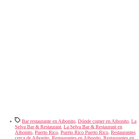
Etiquetas
Bar restaurante en Aibonito
,
Dónde comer en Aibonito
,
La
Selva Bar & Restaurant
,
La Selva Bar & Restaurant en
Aibonito
,
Puerto Rico
,
Puerto Rico Puerto Rico
,
Restaurantes
cerca de Aibonito
,
Restaurantes en Aibonito
,
Restaurantes en