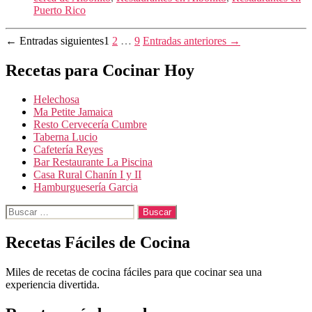
Puerto Rico
Paginación
←
Entradas
siguientes
1
2
…
9
Entradas
anteriores
→
de
Recetas para Cocinar Hoy
entradas
Helechosa
Ma Petite Jamaica
Resto Cervecería Cumbre
Taberna Lucio
Cafetería Reyes
Bar Restaurante La Piscina
Casa Rural Chanín I y II
Hamburguesería Garcia
Buscar:
Recetas Fáciles de Cocina
Miles de recetas de cocina fáciles para que cocinar sea una
experiencia divertida.