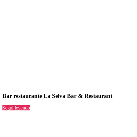
Bar restaurante La Selva Bar & Restaurant
“La
Seguí leyendo
Selva
Bar
&
Restaurant”