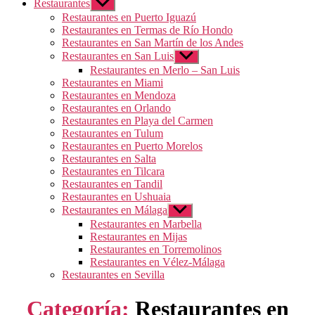
Restaurantes
Mostrar
el
Restaurantes en Puerto Iguazú
submenú
Restaurantes en Termas de Río Hondo
Restaurantes en San Martín de los Andes
Restaurantes en San Luis
Mostrar
el
Restaurantes en Merlo – San Luis
submenú
Restaurantes en Miami
Restaurantes en Mendoza
Restaurantes en Orlando
Restaurantes en Playa del Carmen
Restaurantes en Tulum
Restaurantes en Puerto Morelos
Restaurantes en Salta
Restaurantes en Tilcara
Restaurantes en Tandil
Restaurantes en Ushuaia
Restaurantes en Málaga
Mostrar
el
Restaurantes en Marbella
submenú
Restaurantes en Mijas
Restaurantes en Torremolinos
Restaurantes en Vélez-Málaga
Restaurantes en Sevilla
Categoría:
Restaurantes en