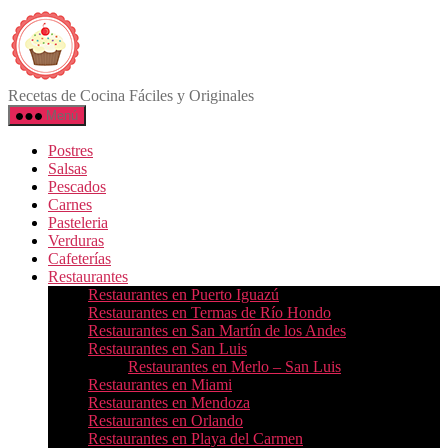
Saltar
Cocina
al
contenido
Recetas de Cocina Fáciles y Originales
Menú
Postres
Salsas
Pescados
Carnes
Pasteleria
Verduras
Cafeterías
Restaurantes
Restaurantes en Puerto Iguazú
Restaurantes en Termas de Río Hondo
Restaurantes en San Martín de los Andes
Restaurantes en San Luis
Restaurantes en Merlo – San Luis
Restaurantes en Miami
Restaurantes en Mendoza
Restaurantes en Orlando
Restaurantes en Playa del Carmen