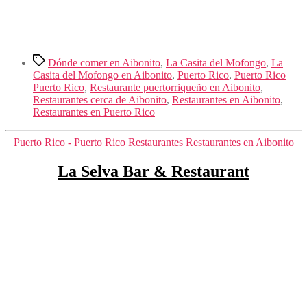
Etiquetas
Dónde comer en Aibonito
,
La Casita del Mofongo
,
La
Casita del Mofongo en Aibonito
,
Puerto Rico
,
Puerto Rico
Puerto Rico
,
Restaurante puertorriqueño en Aibonito
,
Restaurantes cerca de Aibonito
,
Restaurantes en Aibonito
,
Restaurantes en Puerto Rico
Categorías
Puerto Rico - Puerto Rico
Restaurantes
Restaurantes en Aibonito
La Selva Bar & Restaurant