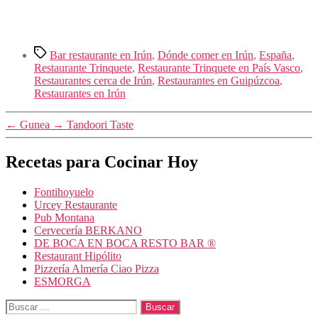
Etiquetas
Bar restaurante en Irún
,
Dónde comer en Irún
,
España
,
Restaurante Trinquete
,
Restaurante Trinquete en País Vasco
,
Restaurantes cerca de Irún
,
Restaurantes en Guipúzcoa
,
Restaurantes en Irún
←
Gunea
→
Tandoori Taste
Recetas para Cocinar Hoy
Fontihoyuelo
Urcey Restaurante
Pub Montana
Cervecería BERKANO
DE BOCA EN BOCA RESTO BAR ®
Restaurant Hipólito
Pizzería Almería Ciao Pizza
ESMORGA
Buscar: