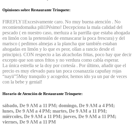
Opiniones sobre Restaurante Trinquete:
FIREFLY
1
Excesivamente caro. No muy buena atención . No
recomiendo
maika pili
1
Pésimo! Decepciona la mala calidad del
pescado ( en nuestro caso, merluza a la parrilla que estaba ahogada
en limón con la pretensión de enmascarar la poca frescura) y del
marisco ( pedimos almejas a la plancha que también estaban
ahogadas en limón y lo que es peor, olían a rancio desde el
principio). CON respecto a las alcachofas fritas, poco hay que decir
excepto que son unos fritos y no verdura como cabía esperar.
La única estrella se la doy por cortesía . Por último, añadir que el
precio es muy elevado para tan poca cosa
nazzia capuñay rojas
“nayii”
5
Muy tranquilo y acogedor, hemos ido ya un par de veces
con la bebe y genial!
Horario de Atención de Restaurante Trinquete:
sábado, De 9 AM a 11 PM; domingo, De 9 AM a 4 PM;
lunes, De 9 AM a 4 PM; martes, De 9 AM a 11 PM;
miércoles, De 9 AM a 11 PM; jueves, De 9 AM a 11 PM;
viernes, De 9 AM a 11 PM