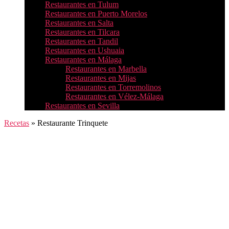
Restaurantes en Tulum
Restaurantes en Puerto Morelos
Restaurantes en Salta
Restaurantes en Tilcara
Restaurantes en Tandil
Restaurantes en Ushuaia
Restaurantes en Málaga
Restaurantes en Marbella
Restaurantes en Mijas
Restaurantes en Torremolinos
Restaurantes en Vélez-Málaga
Restaurantes en Sevilla
Recetas
»
Restaurante Trinquete