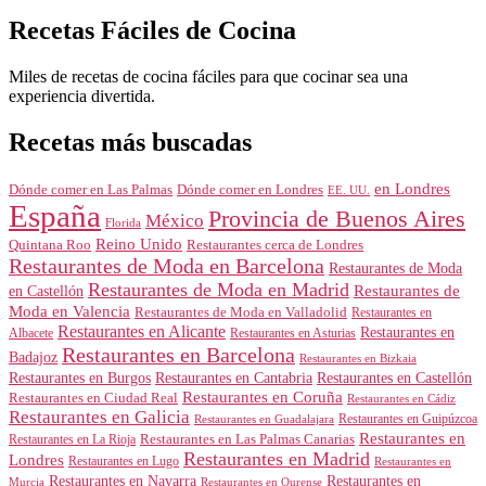
Recetas Fáciles de Cocina
Miles de recetas de cocina fáciles para que cocinar sea una
experiencia divertida.
Recetas más buscadas
en Londres
Dónde comer en Londres
Dónde comer en Las Palmas
EE. UU.
España
Provincia de Buenos Aires
México
Florida
Reino Unido
Quintana Roo
Restaurantes cerca de Londres
Restaurantes de Moda en Barcelona
Restaurantes de Moda
Restaurantes de Moda en Madrid
Restaurantes de
en Castellón
Moda en Valencia
Restaurantes de Moda en Valladolid
Restaurantes en
Restaurantes en Alicante
Restaurantes en
Albacete
Restaurantes en Asturias
Restaurantes en Barcelona
Badajoz
Restaurantes en Bizkaia
Restaurantes en Burgos
Restaurantes en Cantabria
Restaurantes en Castellón
Restaurantes en Coruña
Restaurantes en Ciudad Real
Restaurantes en Cádiz
Restaurantes en Galicia
Restaurantes en Guipúzcoa
Restaurantes en Guadalajara
Restaurantes en
Restaurantes en Las Palmas Canarias
Restaurantes en La Rioja
Restaurantes en Madrid
Londres
Restaurantes en Lugo
Restaurantes en
Restaurantes en Navarra
Restaurantes en
Murcia
Restaurantes en Ourense