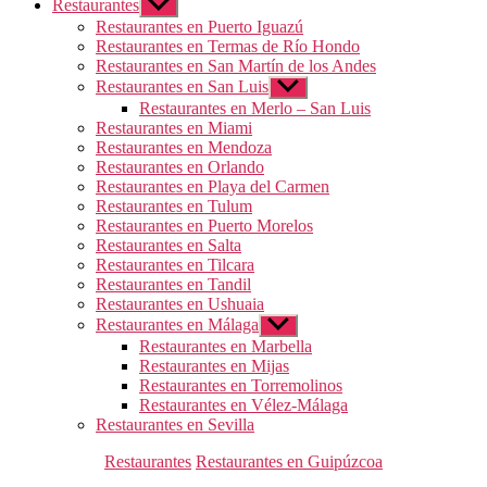
Restaurantes
Mostrar
el
Restaurantes en Puerto Iguazú
submenú
Restaurantes en Termas de Río Hondo
Restaurantes en San Martín de los Andes
Restaurantes en San Luis
Mostrar
el
Restaurantes en Merlo – San Luis
submenú
Restaurantes en Miami
Restaurantes en Mendoza
Restaurantes en Orlando
Restaurantes en Playa del Carmen
Restaurantes en Tulum
Restaurantes en Puerto Morelos
Restaurantes en Salta
Restaurantes en Tilcara
Restaurantes en Tandil
Restaurantes en Ushuaia
Restaurantes en Málaga
Mostrar
el
Restaurantes en Marbella
submenú
Restaurantes en Mijas
Restaurantes en Torremolinos
Restaurantes en Vélez-Málaga
Restaurantes en Sevilla
Categorías
Restaurantes
Restaurantes en Guipúzcoa