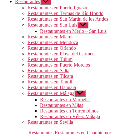
Restaurantes
Mostrar
el
Restaurantes en Puerto Iguazú
submenú
Restaurantes en Termas de Río Hondo
Restaurantes en San Martín de los Andes
Restaurantes en San Luis
Mostrar
el
Restaurantes en Merlo – San Luis
submenú
Restaurantes en Miami
Restaurantes en Mendoza
Restaurantes en Orlando
Restaurantes en Playa del Carmen
Restaurantes en Tulum
Restaurantes en Puerto Morelos
Restaurantes en Salta
Restaurantes en Tilcara
Restaurantes en Tandil
Restaurantes en Ushuaia
Restaurantes en Málaga
Mostrar
el
Restaurantes en Marbella
submenú
Restaurantes en Mijas
Restaurantes en Torremolinos
Restaurantes en Vélez-Málaga
Restaurantes en Sevilla
Categorías
Restaurantes
Restaurantes en Cuauhtemoc