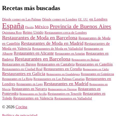
Recetas más buscadas
en Londres
Dónde comer en Londres
Dónde comer en Las Palmas
EE. UU.
España
Provincia de Buenos Aires
México
Florida
Reino Unido
Quintana Roo
Restaurantes cerca de Londres
Restaurantes de Moda en Barcelona
Restaurantes de Moda
Restaurantes de Moda en Madrid
Restaurantes de
en Castellón
Moda en Valencia
Restaurantes de Moda en Valladolid
Restaurantes en
Restaurantes en Alicante
Restaurantes en
Albacete
Restaurantes en Asturias
Restaurantes en Barcelona
Badajoz
Restaurantes en Bizkaia
Restaurantes en Burgos
Restaurantes en Cantabria
Restaurantes en Castellón
Restaurantes en Coruña
Restaurantes en Ciudad Real
Restaurantes en Cádiz
Restaurantes en Galicia
Restaurantes en Guipúzcoa
Restaurantes en Guadalajara
Restaurantes en
Restaurantes en Las Palmas Canarias
Restaurantes en La Rioja
Restaurantes en Madrid
Londres
Restaurantes en Lugo
Restaurantes en
Restaurantes en Navarra
Restaurantes en
Murcia
Restaurantes en Ourense
Restaurantes en
Pontevedra
Restaurantes en Tenerife
Restaurantes en Sevilla
Toledo
Restaurantes en Valencia
Restaurantes en Valladolid
© 2026
Cocina
Política de privacidad