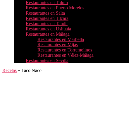
Restaurantes en Tulum
Restaurantes en Puerto Morelos
Restaurantes en Salta
Restaurantes en Tilcara
Restaurantes en Tandil
Restaurantes en Ushuaia
Restaurantes en Málaga
Restaurantes en Marbella
Restaurantes en Mijas
Restaurantes en Torremolinos
Restaurantes en Vélez-Málaga
Restaurantes en Sevilla
Recetas
»
Taco Naco