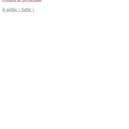
Ir arriba
↑
Subir
↑