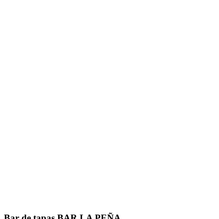
Bar de tapas BAR LA PEÑA