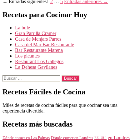
Paginación
←
Entradas
siguientes
1
2
…
5
Entradas
anteriores
→
de
Recetas para Cocinar Hoy
entradas
La bule
Gran Parrilla Cramer
Casa de Menjars Parres
Casa del Mar Bar Restaurante
Bar Restaurante Marena
Los picantes
Restaurant Los Gallegos
La Dehesa Gavilanes
Buscar:
Recetas Fáciles de Cocina
Miles de recetas de cocina fáciles para que cocinar sea una
experiencia divertida.
Recetas más buscadas
en Londres
Dónde comer en Londres
Dónde comer en Las Palmas
EE. UU.