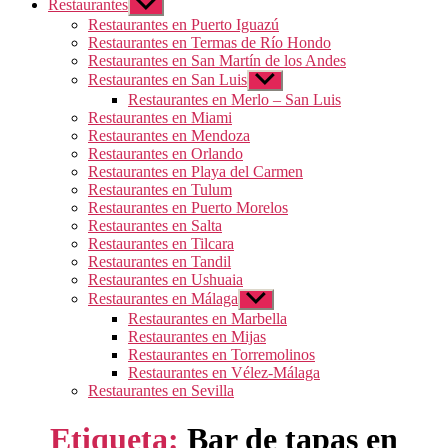
Restaurantes
Mostrar
el
Restaurantes en Puerto Iguazú
submenú
Restaurantes en Termas de Río Hondo
Restaurantes en San Martín de los Andes
Restaurantes en San Luis
Mostrar
el
Restaurantes en Merlo – San Luis
submenú
Restaurantes en Miami
Restaurantes en Mendoza
Restaurantes en Orlando
Restaurantes en Playa del Carmen
Restaurantes en Tulum
Restaurantes en Puerto Morelos
Restaurantes en Salta
Restaurantes en Tilcara
Restaurantes en Tandil
Restaurantes en Ushuaia
Restaurantes en Málaga
Mostrar
el
Restaurantes en Marbella
submenú
Restaurantes en Mijas
Restaurantes en Torremolinos
Restaurantes en Vélez-Málaga
Restaurantes en Sevilla
Etiqueta:
Bar de tapas en