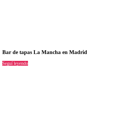
Bar de tapas La Mancha en Madrid
“La
Seguí leyendo
Mancha
en
Madrid”