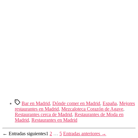
Etiquetas
Bar en Madrid
,
Dónde comer en Madrid
,
España
,
Mejores
restaurantes en Madrid
,
Mezcaloteca Corazón de Agave
,
Restaurantes cerca de Madrid
,
Restaurantes de Moda en
Madrid
,
Restaurantes en Madrid
Paginación
←
Entradas
siguientes
1
2
…
5
Entradas
anteriores
→