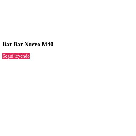
Bar Bar Nuevo M40
“Bar
Seguí leyendo
Nuevo
M40”