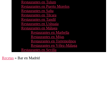
Restaurantes en Tulum
Restaurantes en Puerto Morelos
Restaurantes en Salta
Restaurantes en Tilcara
Restaurantes en Tandil
Restaurantes en Ushuaia
Restaurantes en Málaga
Restaurantes en Marbella
Restaurantes en Mijas
Restaurantes en Torremolinos
Restaurantes en Vélez-Málaga
Restaurantes en Sevilla
Recetas
»
Bar en Madrid