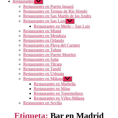
Restaurantes
Mostrar
el
Restaurantes en Puerto Iguazú
submenú
Restaurantes en Termas de Río Hondo
Restaurantes en San Martín de los Andes
Restaurantes en San Luis
Mostrar
el
Restaurantes en Merlo – San Luis
submenú
Restaurantes en Miami
Restaurantes en Mendoza
Restaurantes en Orlando
Restaurantes en Playa del Carmen
Restaurantes en Tulum
Restaurantes en Puerto Morelos
Restaurantes en Salta
Restaurantes en Tilcara
Restaurantes en Tandil
Restaurantes en Ushuaia
Restaurantes en Málaga
Mostrar
el
Restaurantes en Marbella
submenú
Restaurantes en Mijas
Restaurantes en Torremolinos
Restaurantes en Vélez-Málaga
Restaurantes en Sevilla
Etiqueta:
Bar en Madrid