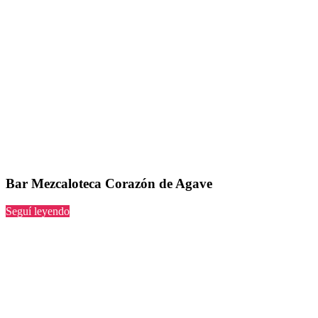
Bar Mezcaloteca Corazón de Agave
“Mezcaloteca
Seguí leyendo
Corazón
de
Agave”