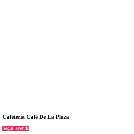
Cafetería Café De La Plaza
“Café
Seguí leyendo
De