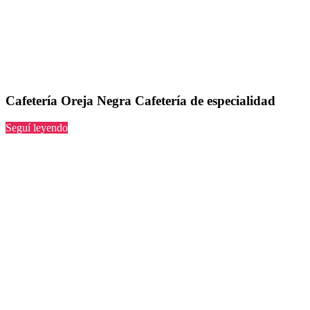
Cafetería Oreja Negra Cafetería de especialidad
“Oreja
Seguí leyendo
Negra
Cafetería
de
especialidad”