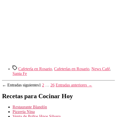
Etiquetas
Cafetería en Rosario
,
Cafeterías en Rosario
,
News Café
,
Santa Fe
Paginación
←
Entradas
siguientes
1
2
…
26
Entradas
anteriores
→
de
Recetas para Cocinar Hoy
entradas
Restaurante Blandón
Pizzeria Nina
Venta de Pollos Hnos Silvera