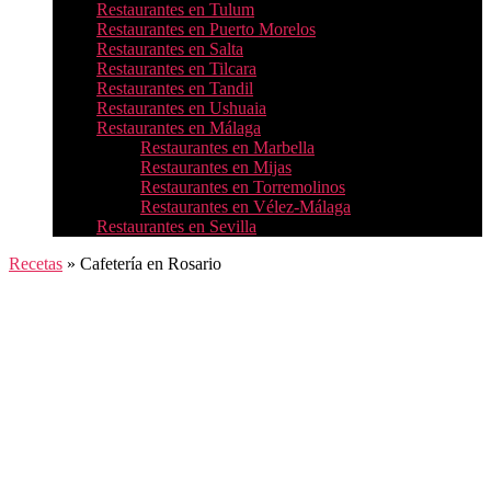
Restaurantes en Tulum
Restaurantes en Puerto Morelos
Restaurantes en Salta
Restaurantes en Tilcara
Restaurantes en Tandil
Restaurantes en Ushuaia
Restaurantes en Málaga
Restaurantes en Marbella
Restaurantes en Mijas
Restaurantes en Torremolinos
Restaurantes en Vélez-Málaga
Restaurantes en Sevilla
Recetas
»
Cafetería en Rosario