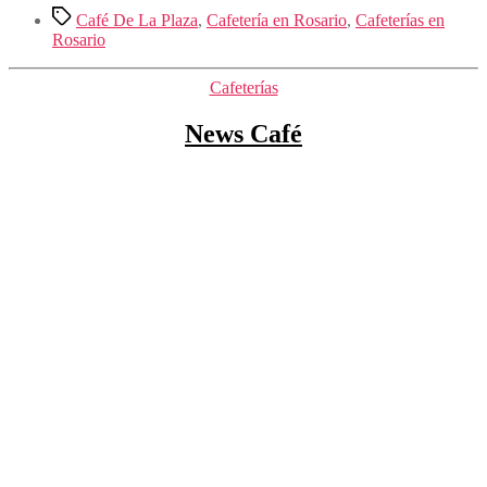
Etiquetas
Café De La Plaza
,
Cafetería en Rosario
,
Cafeterías en
Rosario
Categorías
Cafeterías
News Café