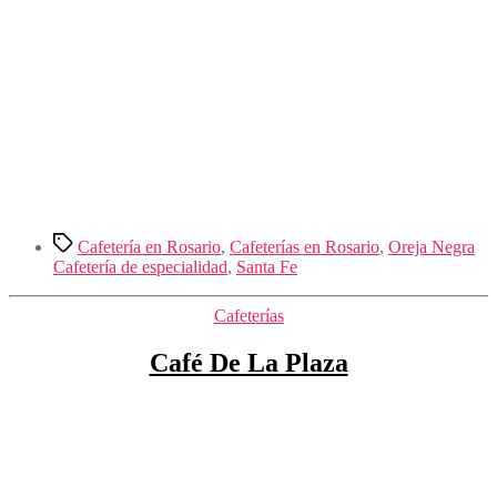
Etiquetas
Cafetería en Rosario
,
Cafeterías en Rosario
,
Oreja Negra
Cafetería de especialidad
,
Santa Fe
Categorías
Cafeterías
Café De La Plaza