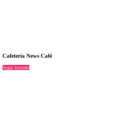
Cafetería News Café
“News
Seguí leyendo
Café”