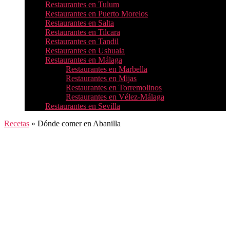
Restaurantes en Tulum
Restaurantes en Puerto Morelos
Restaurantes en Salta
Restaurantes en Tilcara
Restaurantes en Tandil
Restaurantes en Ushuaia
Restaurantes en Málaga
Restaurantes en Marbella
Restaurantes en Mijas
Restaurantes en Torremolinos
Restaurantes en Vélez-Málaga
Restaurantes en Sevilla
Recetas
»
Dónde comer en Abanilla