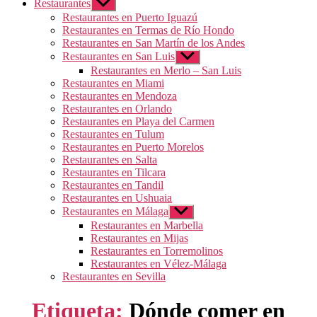
Restaurantes
Mostrar
el
Restaurantes en Puerto Iguazú
submenú
Restaurantes en Termas de Río Hondo
Restaurantes en San Martín de los Andes
Restaurantes en San Luis
Mostrar
el
Restaurantes en Merlo – San Luis
submenú
Restaurantes en Miami
Restaurantes en Mendoza
Restaurantes en Orlando
Restaurantes en Playa del Carmen
Restaurantes en Tulum
Restaurantes en Puerto Morelos
Restaurantes en Salta
Restaurantes en Tilcara
Restaurantes en Tandil
Restaurantes en Ushuaia
Restaurantes en Málaga
Mostrar
el
Restaurantes en Marbella
submenú
Restaurantes en Mijas
Restaurantes en Torremolinos
Restaurantes en Vélez-Málaga
Restaurantes en Sevilla
Etiqueta:
Dónde comer en