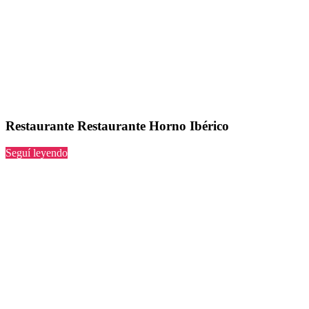
Restaurante Restaurante Horno Ibérico
“Restaurante
Seguí leyendo
Horno
Ibérico”