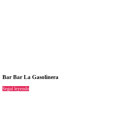
Bar Bar La Gasolinera
“Bar
Seguí leyendo
La
Gasolinera”