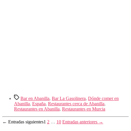
Etiquetas
Bar en Abanilla
,
Bar La Gasolinera
,
Dónde comer en
Abanilla
,
España
,
Restaurantes cerca de Abanilla
,
Restaurantes en Abanilla
,
Restaurantes en Murcia
Paginación
←
Entradas
siguientes
1
2
…
10
Entradas
anteriores
→
de