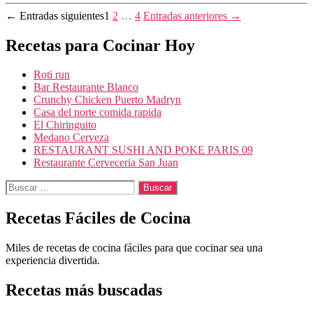
Paginación
←
Entradas
siguientes
1
2
…
4
Entradas
anteriores
→
de
Recetas para Cocinar Hoy
entradas
Roti run
Bar Restaurante Blanco
Crunchy Chicken Puerto Madryn
Casa del norte comida rapida
El Chiringuito
Medano Cerveza
RESTAURANT SUSHI AND POKE PARIS 09
Restaurante Cerveceria San Juan
Buscar:
Recetas Fáciles de Cocina
Miles de recetas de cocina fáciles para que cocinar sea una
experiencia divertida.
Recetas más buscadas