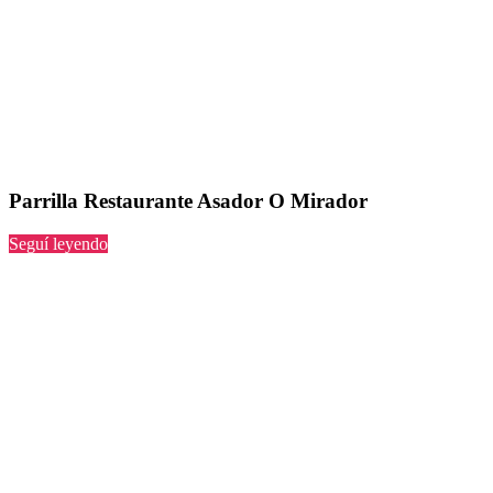
Parrilla Restaurante Asador O Mirador
“Restaurante
Seguí leyendo
Asador
O
Mirador”