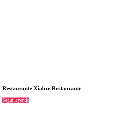
Restaurante Xiabre Restaurante
“Xiabre
Seguí leyendo
Restaurante”