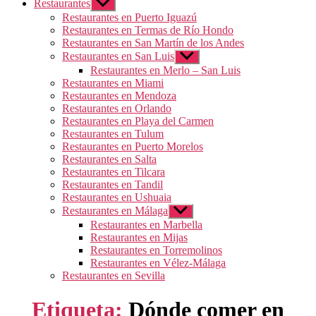
Restaurantes
Mostrar
el
Restaurantes en Puerto Iguazú
submenú
Restaurantes en Termas de Río Hondo
Restaurantes en San Martín de los Andes
Restaurantes en San Luis
Mostrar
el
Restaurantes en Merlo – San Luis
submenú
Restaurantes en Miami
Restaurantes en Mendoza
Restaurantes en Orlando
Restaurantes en Playa del Carmen
Restaurantes en Tulum
Restaurantes en Puerto Morelos
Restaurantes en Salta
Restaurantes en Tilcara
Restaurantes en Tandil
Restaurantes en Ushuaia
Restaurantes en Málaga
Mostrar
el
Restaurantes en Marbella
submenú
Restaurantes en Mijas
Restaurantes en Torremolinos
Restaurantes en Vélez-Málaga
Restaurantes en Sevilla
Etiqueta:
Dónde comer en