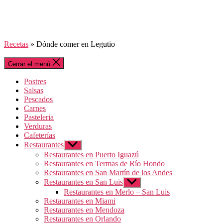
Recetas
»
Dónde comer en Legutio
Cerrar el menú
Postres
Salsas
Pescados
Carnes
Pasteleria
Verduras
Cafeterías
Restaurantes
Mostrar
el
Restaurantes en Puerto Iguazú
submenú
Restaurantes en Termas de Río Hondo
Restaurantes en San Martín de los Andes
Restaurantes en San Luis
Mostrar
el
Restaurantes en Merlo – San Luis
submenú
Restaurantes en Miami
Restaurantes en Mendoza
Restaurantes en Orlando