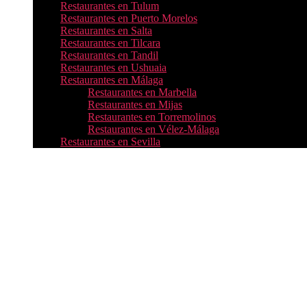
Restaurantes en Tulum
Restaurantes en Puerto Morelos
Restaurantes en Salta
Restaurantes en Tilcara
Restaurantes en Tandil
Restaurantes en Ushuaia
Restaurantes en Málaga
Restaurantes en Marbella
Restaurantes en Mijas
Restaurantes en Torremolinos
Restaurantes en Vélez-Málaga
Restaurantes en Sevilla