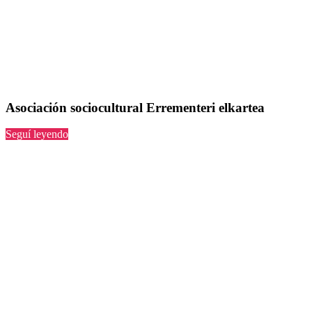
Asociación sociocultural Errementeri elkartea
“Errementeri
Seguí leyendo
elkartea”