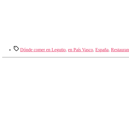
Etiquetas
Dónde comer en Legutio
,
en País Vasco
,
España
,
Restauran