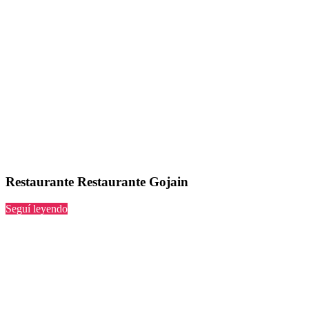
Restaurante Restaurante Gojain
“Restaurante
Seguí leyendo
Gojain”