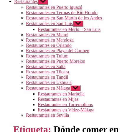
Restaurantes
Mostrar
el
Restaurantes en Puerto Iguazú
submenú
Restaurantes en Termas de Río Hondo
Restaurantes en San Martín de los Andes
Restaurantes en San Luis
Mostrar
el
Restaurantes en Merlo – San Luis
submenú
Restaurantes en Miami
Restaurantes en Mendoza
Restaurantes en Orlando
Restaurantes en Playa del Carmen
Restaurantes en Tulum
Restaurantes en Puerto Morelos
Restaurantes en Salta
Restaurantes en Tilcara
Restaurantes en Tandil
Restaurantes en Ushuaia
Restaurantes en Málaga
Mostrar
el
Restaurantes en Marbella
submenú
Restaurantes en Mijas
Restaurantes en Torremolinos
Restaurantes en Vélez-Málaga
Restaurantes en Sevilla
Etiqueta:
Dónde comer en