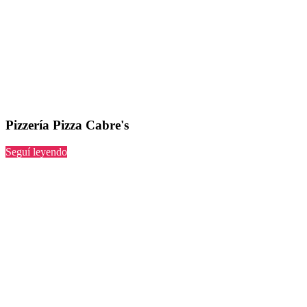
Pizzería Pizza Cabre's
“Pizza
Seguí leyendo
Cabre's”