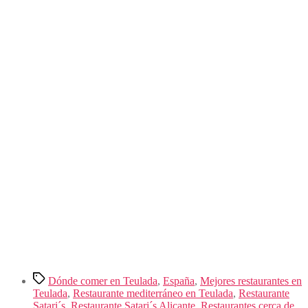
Etiquetas
Dónde comer en Teulada
,
España
,
Mejores restaurantes en
Teulada
,
Restaurante mediterráneo en Teulada
,
Restaurante
Satari´s
,
Restaurante Satari´s Alicante
,
Restaurantes cerca de