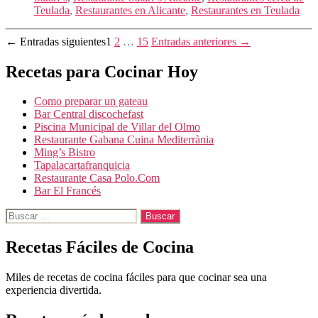
Teulada
,
Restaurantes en Alicante
,
Restaurantes en Teulada
Paginación
←
Entradas
siguientes
1
2
…
15
Entradas
anteriores
→
de
Recetas para Cocinar Hoy
entradas
Como preparar un gateau
Bar Central discochefast
Piscina Municipal de Villar del Olmo
Restaurante Gabana Cuina Mediterrània
Ming’s Bistro
Tapalacartafranquicia
Restaurante Casa Polo.Com
Bar El Francés
Buscar:
Recetas Fáciles de Cocina
Miles de recetas de cocina fáciles para que cocinar sea una
experiencia divertida.