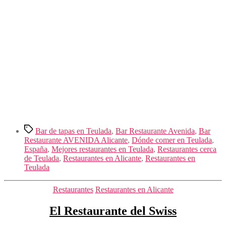
Etiquetas
Bar de tapas en Teulada
,
Bar Restaurante Avenida
,
Bar
Restaurante AVENIDA Alicante
,
Dónde comer en Teulada
,
España
,
Mejores restaurantes en Teulada
,
Restaurantes cerca
de Teulada
,
Restaurantes en Alicante
,
Restaurantes en
Teulada
Categorías
Restaurantes
Restaurantes en Alicante
El Restaurante del Swiss