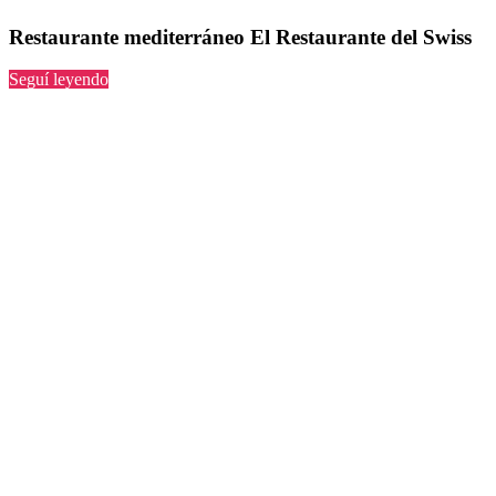
Restaurante mediterráneo El Restaurante del Swiss
“El
Seguí leyendo
Restaurante
del
Swiss”