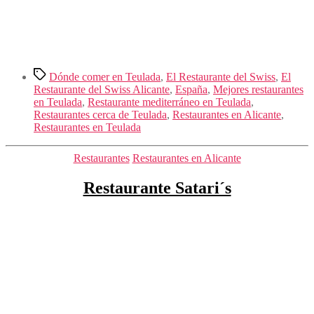
Etiquetas
Dónde comer en Teulada
,
El Restaurante del Swiss
,
El
Restaurante del Swiss Alicante
,
España
,
Mejores restaurantes
en Teulada
,
Restaurante mediterráneo en Teulada
,
Restaurantes cerca de Teulada
,
Restaurantes en Alicante
,
Restaurantes en Teulada
Categorías
Restaurantes
Restaurantes en Alicante
Restaurante Satari´s