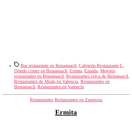
Etiquetas
Bar restaurante en Benaguacil
,
Cafetería-Restaurante L
,
Dónde comer en Benaguacil
,
Ermita
,
España
,
Mejores
restaurantes en Benaguacil
,
Restaurantes cerca de Benaguacil
,
Restaurantes de Moda en Valencia
,
Restaurantes en
Benaguacil
,
Restaurantes en Valencia
Categorías
Restaurantes
Restaurantes en Zaragoza
Ermita