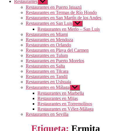
Restaurantes
Mostrar
el
Restaurantes en Puerto Iguazú
submenú
Restaurantes en Termas de Río Hondo
Restaurantes en San Martín de los Andes
Restaurantes en San Luis
Mostrar
el
Restaurantes en Merlo – San Luis
submenú
Restaurantes en Miami
Restaurantes en Mendoza
Restaurantes en Orlando
Restaurantes en Playa del Carmen
Restaurantes en Tulum
Restaurantes en Puerto Morelos
Restaurantes en Salta
Restaurantes en Tilcara
Restaurantes en Tandil
Restaurantes en Ushuaia
Restaurantes en Málaga
Mostrar
el
Restaurantes en Marbella
submenú
Restaurantes en Mijas
Restaurantes en Torremolinos
Restaurantes en Vélez-Málaga
Restaurantes en Sevilla
Etiqueta:
Ermita