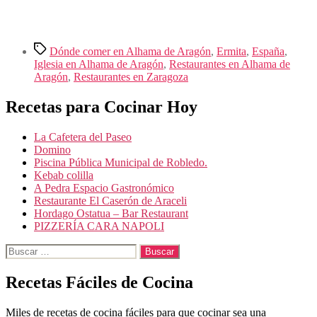
Etiquetas
Dónde comer en Alhama de Aragón
,
Ermita
,
España
,
Iglesia en Alhama de Aragón
,
Restaurantes en Alhama de
Aragón
,
Restaurantes en Zaragoza
Recetas para Cocinar Hoy
La Cafetera del Paseo
Domino
Piscina Pública Municipal de Robledo.
Kebab colilla
A Pedra Espacio Gastronómico
Restaurante El Caserón de Araceli
Hordago Ostatua – Bar Restaurant
PIZZERÍA CARA NAPOLI
Buscar:
Recetas Fáciles de Cocina
Miles de recetas de cocina fáciles para que cocinar sea una