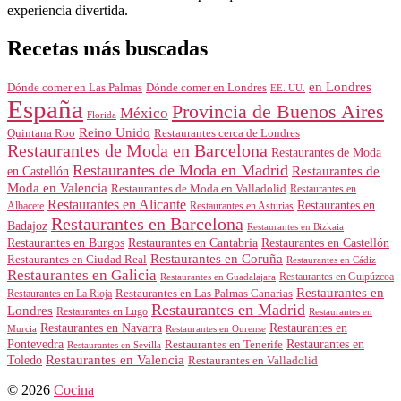
experiencia divertida.
Recetas más buscadas
en Londres
Dónde comer en Londres
Dónde comer en Las Palmas
EE. UU.
España
Provincia de Buenos Aires
México
Florida
Reino Unido
Quintana Roo
Restaurantes cerca de Londres
Restaurantes de Moda en Barcelona
Restaurantes de Moda
Restaurantes de Moda en Madrid
Restaurantes de
en Castellón
Moda en Valencia
Restaurantes de Moda en Valladolid
Restaurantes en
Restaurantes en Alicante
Restaurantes en
Albacete
Restaurantes en Asturias
Restaurantes en Barcelona
Badajoz
Restaurantes en Bizkaia
Restaurantes en Burgos
Restaurantes en Cantabria
Restaurantes en Castellón
Restaurantes en Coruña
Restaurantes en Ciudad Real
Restaurantes en Cádiz
Restaurantes en Galicia
Restaurantes en Guipúzcoa
Restaurantes en Guadalajara
Restaurantes en
Restaurantes en Las Palmas Canarias
Restaurantes en La Rioja
Restaurantes en Madrid
Londres
Restaurantes en Lugo
Restaurantes en
Restaurantes en Navarra
Restaurantes en
Murcia
Restaurantes en Ourense
Restaurantes en
Pontevedra
Restaurantes en Tenerife
Restaurantes en Sevilla
Toledo
Restaurantes en Valencia
Restaurantes en Valladolid
© 2026
Cocina