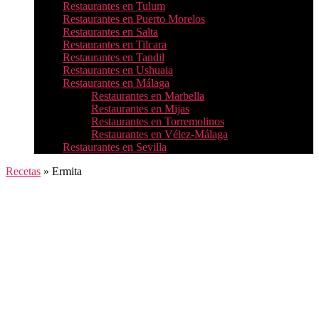
Restaurantes en Tulum
Restaurantes en Puerto Morelos
Restaurantes en Salta
Restaurantes en Tilcara
Restaurantes en Tandil
Restaurantes en Ushuaia
Restaurantes en Málaga
Restaurantes en Marbella
Restaurantes en Mijas
Restaurantes en Torremolinos
Restaurantes en Vélez-Málaga
Restaurantes en Sevilla
Recetas
»
Ermita