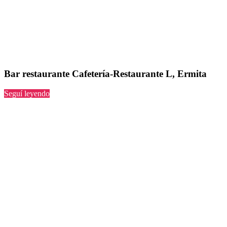
Bar restaurante Cafetería-Restaurante L, Ermita
“Cafetería-
Seguí leyendo
Restaurante
L,
Ermita”