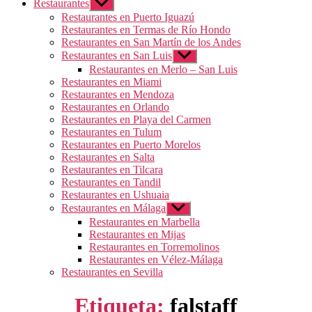
Restaurantes
Mostrar
el
Restaurantes en Puerto Iguazú
submenú
Restaurantes en Termas de Río Hondo
Restaurantes en San Martín de los Andes
Restaurantes en San Luis
Mostrar
el
Restaurantes en Merlo – San Luis
submenú
Restaurantes en Miami
Restaurantes en Mendoza
Restaurantes en Orlando
Restaurantes en Playa del Carmen
Restaurantes en Tulum
Restaurantes en Puerto Morelos
Restaurantes en Salta
Restaurantes en Tilcara
Restaurantes en Tandil
Restaurantes en Ushuaia
Restaurantes en Málaga
Mostrar
el
Restaurantes en Marbella
submenú
Restaurantes en Mijas
Restaurantes en Torremolinos
Restaurantes en Vélez-Málaga
Restaurantes en Sevilla
Etiqueta:
falstaff