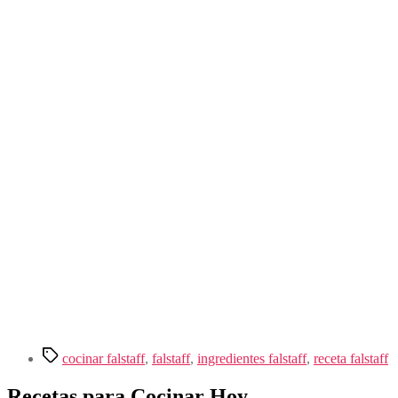
Etiquetas
cocinar falstaff
,
falstaff
,
ingredientes falstaff
,
receta falstaff
Recetas para Cocinar Hoy