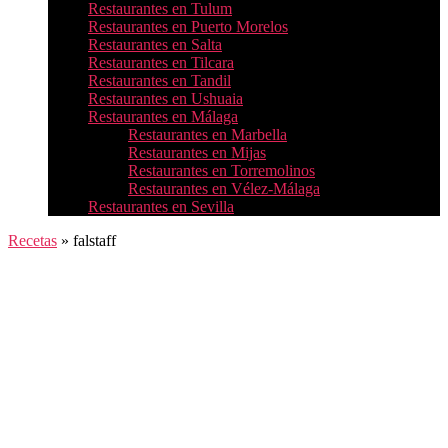
Restaurantes en Tulum
Restaurantes en Puerto Morelos
Restaurantes en Salta
Restaurantes en Tilcara
Restaurantes en Tandil
Restaurantes en Ushuaia
Restaurantes en Málaga
Restaurantes en Marbella
Restaurantes en Mijas
Restaurantes en Torremolinos
Restaurantes en Vélez-Málaga
Restaurantes en Sevilla
Recetas
»
falstaff