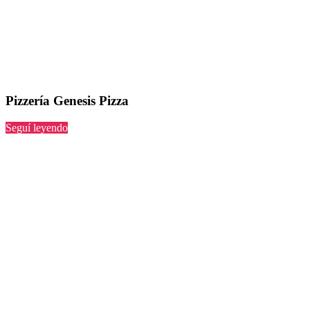
Pizzería Genesis Pizza
“Genesis
Seguí leyendo
Pizza”