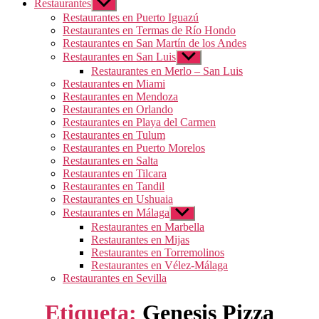
Restaurantes
Mostrar
el
Restaurantes en Puerto Iguazú
submenú
Restaurantes en Termas de Río Hondo
Restaurantes en San Martín de los Andes
Restaurantes en San Luis
Mostrar
el
Restaurantes en Merlo – San Luis
submenú
Restaurantes en Miami
Restaurantes en Mendoza
Restaurantes en Orlando
Restaurantes en Playa del Carmen
Restaurantes en Tulum
Restaurantes en Puerto Morelos
Restaurantes en Salta
Restaurantes en Tilcara
Restaurantes en Tandil
Restaurantes en Ushuaia
Restaurantes en Málaga
Mostrar
el
Restaurantes en Marbella
submenú
Restaurantes en Mijas
Restaurantes en Torremolinos
Restaurantes en Vélez-Málaga
Restaurantes en Sevilla
Etiqueta:
Genesis Pizza