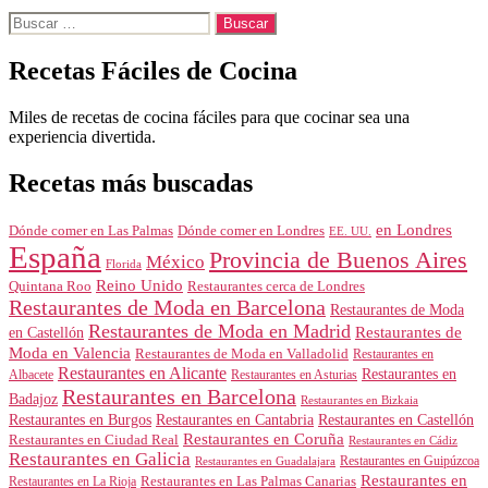
Buscar:
Recetas Fáciles de Cocina
Miles de recetas de cocina fáciles para que cocinar sea una
experiencia divertida.
Recetas más buscadas
en Londres
Dónde comer en Londres
Dónde comer en Las Palmas
EE. UU.
España
Provincia de Buenos Aires
México
Florida
Reino Unido
Quintana Roo
Restaurantes cerca de Londres
Restaurantes de Moda en Barcelona
Restaurantes de Moda
Restaurantes de Moda en Madrid
Restaurantes de
en Castellón
Moda en Valencia
Restaurantes de Moda en Valladolid
Restaurantes en
Restaurantes en Alicante
Restaurantes en
Albacete
Restaurantes en Asturias
Restaurantes en Barcelona
Badajoz
Restaurantes en Bizkaia
Restaurantes en Burgos
Restaurantes en Cantabria
Restaurantes en Castellón
Restaurantes en Coruña
Restaurantes en Ciudad Real
Restaurantes en Cádiz
Restaurantes en Galicia
Restaurantes en Guipúzcoa
Restaurantes en Guadalajara
Restaurantes en
Restaurantes en Las Palmas Canarias
Restaurantes en La Rioja