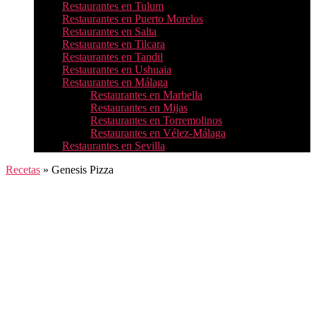
Restaurantes en Tulum
Restaurantes en Puerto Morelos
Restaurantes en Salta
Restaurantes en Tilcara
Restaurantes en Tandil
Restaurantes en Ushuaia
Restaurantes en Málaga
Restaurantes en Marbella
Restaurantes en Mijas
Restaurantes en Torremolinos
Restaurantes en Vélez-Málaga
Restaurantes en Sevilla
Recetas
»
Genesis Pizza