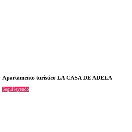
Apartamento turístico LA CASA DE ADELA
“LA
Seguí leyendo
CASA
DE
ADELA”