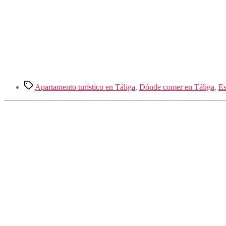
Etiquetas
Apartamento turístico en Táliga
,
Dónde comer en Táliga
,
E