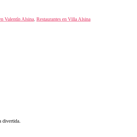
en Valentín Alsina
,
Restaurantes en Villa Alsina
 divertida.