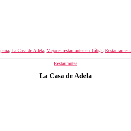
spaña
,
La Casa de Adela
,
Mejores restaurantes en Táliga
,
Restaurantes 
Categorías
Restaurantes
La Casa de Adela