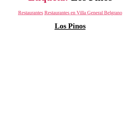
Categorías
Restaurantes
Restaurantes en Villa General Belgrano
Los Pinos