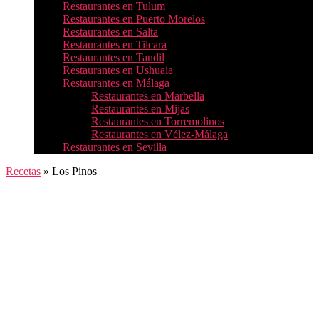
Restaurantes en Tulum
Restaurantes en Puerto Morelos
Restaurantes en Salta
Restaurantes en Tilcara
Restaurantes en Tandil
Restaurantes en Ushuaia
Restaurantes en Málaga
Restaurantes en Marbella
Restaurantes en Mijas
Restaurantes en Torremolinos
Restaurantes en Vélez-Málaga
Restaurantes en Sevilla
Recetas
»
Los Pinos