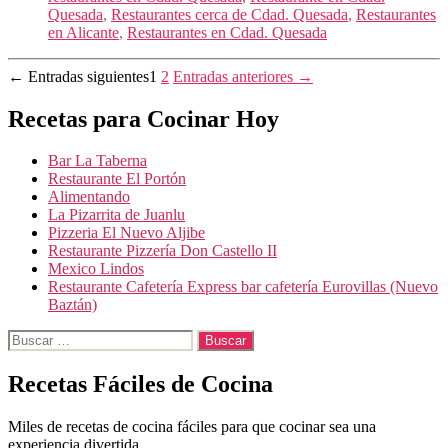
Quesada
,
Restaurantes cerca de Cdad. Quesada
,
Restaurantes
en Alicante
,
Restaurantes en Cdad. Quesada
Paginación
←
Entradas
siguientes
1
2
Entradas
anteriores
→
de
Recetas para Cocinar Hoy
entradas
Bar La Taberna
Restaurante El Portón
Alimentando
La Pizarrita de Juanlu
Pizzeria El Nuevo Aljibe
Restaurante Pizzería Don Castello II
Mexico Lindos
Restaurante Cafetería Express bar cafetería Eurovillas (Nuevo
Baztán)
Buscar:
Recetas Fáciles de Cocina
Miles de recetas de cocina fáciles para que cocinar sea una
experiencia divertida.