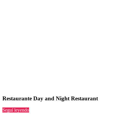
Restaurante Day and Night Restaurant
“Day
Seguí leyendo
and
Night
Restaurant”