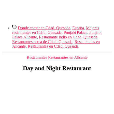
Etiquetas
Dónde comer en Cdad. Quesada
,
España
,
Mejores
restaurantes en Cdad. Quesada
,
Punjabi Palace
,
Punjabi
Palace Alicante
,
Restaurante indio en Cdad. Quesada
,
Restaurantes cerca de Cdad. Quesada
,
Restaurantes en
Alicante
,
Restaurantes en Cdad. Quesada
Categorías
Restaurantes
Restaurantes en Alicante
Day and Night Restaurant