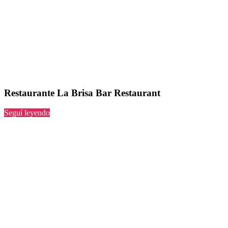
Restaurante La Brisa Bar Restaurant
“La
Seguí leyendo
Brisa
Bar
Restaurant”