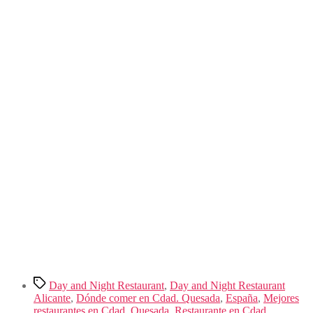
Etiquetas
Day and Night Restaurant
,
Day and Night Restaurant
Alicante
,
Dónde comer en Cdad. Quesada
,
España
,
Mejores
restaurantes en Cdad. Quesada
,
Restaurante en Cdad.