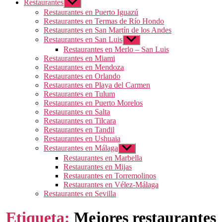
Restaurantes
Mostrar
el
Restaurantes en Puerto Iguazú
submenú
Restaurantes en Termas de Río Hondo
Restaurantes en San Martín de los Andes
Restaurantes en San Luis
Mostrar
el
Restaurantes en Merlo – San Luis
submenú
Restaurantes en Miami
Restaurantes en Mendoza
Restaurantes en Orlando
Restaurantes en Playa del Carmen
Restaurantes en Tulum
Restaurantes en Puerto Morelos
Restaurantes en Salta
Restaurantes en Tilcara
Restaurantes en Tandil
Restaurantes en Ushuaia
Restaurantes en Málaga
Mostrar
el
Restaurantes en Marbella
submenú
Restaurantes en Mijas
Restaurantes en Torremolinos
Restaurantes en Vélez-Málaga
Restaurantes en Sevilla
Etiqueta:
Mejores restaurantes