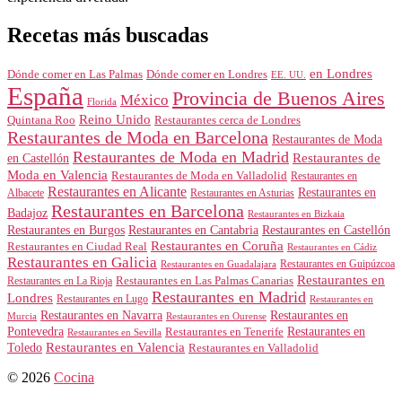
Recetas más buscadas
en Londres
Dónde comer en Londres
Dónde comer en Las Palmas
EE. UU.
España
Provincia de Buenos Aires
México
Florida
Reino Unido
Quintana Roo
Restaurantes cerca de Londres
Restaurantes de Moda en Barcelona
Restaurantes de Moda
Restaurantes de Moda en Madrid
Restaurantes de
en Castellón
Moda en Valencia
Restaurantes de Moda en Valladolid
Restaurantes en
Restaurantes en Alicante
Restaurantes en
Albacete
Restaurantes en Asturias
Restaurantes en Barcelona
Badajoz
Restaurantes en Bizkaia
Restaurantes en Burgos
Restaurantes en Cantabria
Restaurantes en Castellón
Restaurantes en Coruña
Restaurantes en Ciudad Real
Restaurantes en Cádiz
Restaurantes en Galicia
Restaurantes en Guipúzcoa
Restaurantes en Guadalajara
Restaurantes en
Restaurantes en Las Palmas Canarias
Restaurantes en La Rioja
Restaurantes en Madrid
Londres
Restaurantes en Lugo
Restaurantes en
Restaurantes en Navarra
Restaurantes en
Murcia
Restaurantes en Ourense
Restaurantes en
Pontevedra
Restaurantes en Tenerife
Restaurantes en Sevilla
Toledo
Restaurantes en Valencia
Restaurantes en Valladolid
© 2026
Cocina