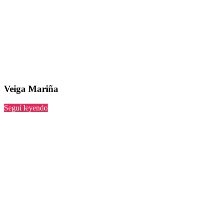
Veiga Mariña
“Veiga
Seguí leyendo
Mariña”