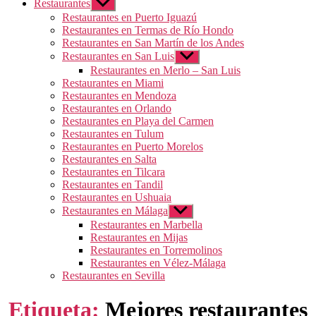
Restaurantes
Mostrar
el
Restaurantes en Puerto Iguazú
submenú
Restaurantes en Termas de Río Hondo
Restaurantes en San Martín de los Andes
Restaurantes en San Luis
Mostrar
el
Restaurantes en Merlo – San Luis
submenú
Restaurantes en Miami
Restaurantes en Mendoza
Restaurantes en Orlando
Restaurantes en Playa del Carmen
Restaurantes en Tulum
Restaurantes en Puerto Morelos
Restaurantes en Salta
Restaurantes en Tilcara
Restaurantes en Tandil
Restaurantes en Ushuaia
Restaurantes en Málaga
Mostrar
el
Restaurantes en Marbella
submenú
Restaurantes en Mijas
Restaurantes en Torremolinos
Restaurantes en Vélez-Málaga
Restaurantes en Sevilla
Etiqueta:
Mejores restaurantes