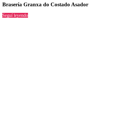
Brasería Granxa do Costado Asador
“Granxa
Seguí leyendo
do
Costado
Asador”