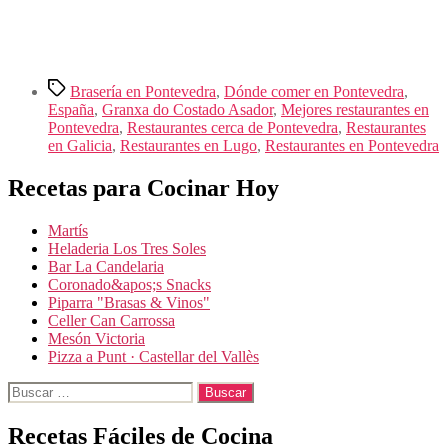
Etiquetas
Brasería en Pontevedra
,
Dónde comer en Pontevedra
,
España
,
Granxa do Costado Asador
,
Mejores restaurantes en
Pontevedra
,
Restaurantes cerca de Pontevedra
,
Restaurantes
en Galicia
,
Restaurantes en Lugo
,
Restaurantes en Pontevedra
Recetas para Cocinar Hoy
Martís
Heladeria Los Tres Soles
Bar La Candelaria
Coronado&apos;s Snacks
Piparra "Brasas & Vinos"
Celler Can Carrossa
Mesón Victoria
Pizza a Punt · Castellar del Vallès
Buscar:
Recetas Fáciles de Cocina