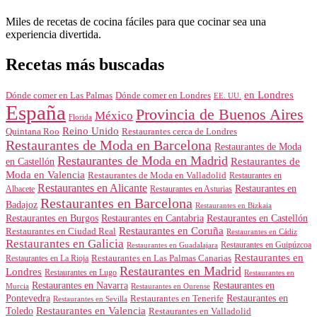
Miles de recetas de cocina fáciles para que cocinar sea una
experiencia divertida.
Recetas más buscadas
en Londres
Dónde comer en Londres
Dónde comer en Las Palmas
EE. UU.
España
Provincia de Buenos Aires
México
Florida
Reino Unido
Quintana Roo
Restaurantes cerca de Londres
Restaurantes de Moda en Barcelona
Restaurantes de Moda
Restaurantes de Moda en Madrid
Restaurantes de
en Castellón
Moda en Valencia
Restaurantes de Moda en Valladolid
Restaurantes en
Restaurantes en Alicante
Restaurantes en
Albacete
Restaurantes en Asturias
Restaurantes en Barcelona
Badajoz
Restaurantes en Bizkaia
Restaurantes en Burgos
Restaurantes en Cantabria
Restaurantes en Castellón
Restaurantes en Coruña
Restaurantes en Ciudad Real
Restaurantes en Cádiz
Restaurantes en Galicia
Restaurantes en Guipúzcoa
Restaurantes en Guadalajara
Restaurantes en
Restaurantes en Las Palmas Canarias
Restaurantes en La Rioja
Restaurantes en Madrid
Londres
Restaurantes en Lugo
Restaurantes en
Restaurantes en Navarra
Restaurantes en
Murcia
Restaurantes en Ourense
Restaurantes en
Pontevedra
Restaurantes en Tenerife
Restaurantes en Sevilla
Toledo
Restaurantes en Valencia
Restaurantes en Valladolid