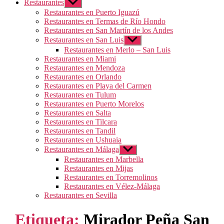
Restaurantes
Mostrar
el
Restaurantes en Puerto Iguazú
submenú
Restaurantes en Termas de Río Hondo
Restaurantes en San Martín de los Andes
Restaurantes en San Luis
Mostrar
el
Restaurantes en Merlo – San Luis
submenú
Restaurantes en Miami
Restaurantes en Mendoza
Restaurantes en Orlando
Restaurantes en Playa del Carmen
Restaurantes en Tulum
Restaurantes en Puerto Morelos
Restaurantes en Salta
Restaurantes en Tilcara
Restaurantes en Tandil
Restaurantes en Ushuaia
Restaurantes en Málaga
Mostrar
el
Restaurantes en Marbella
submenú
Restaurantes en Mijas
Restaurantes en Torremolinos
Restaurantes en Vélez-Málaga
Restaurantes en Sevilla
Etiqueta:
Mirador Peña San