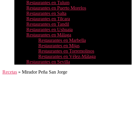
Restaurantes en Tulum
Restaurantes en Puerto Morelos
Restaurantes en Salta
Restaurantes en Tilcara
Restaurantes en Tandil
Restaurantes en Ushuaia
Restaurantes en Málaga
Restaurantes en Marbella
Restaurantes en Mijas
Restaurantes en Torremolinos
Restaurantes en Vélez-Málaga
Restaurantes en Sevilla
Recetas
»
Mirador Peña San Jorge