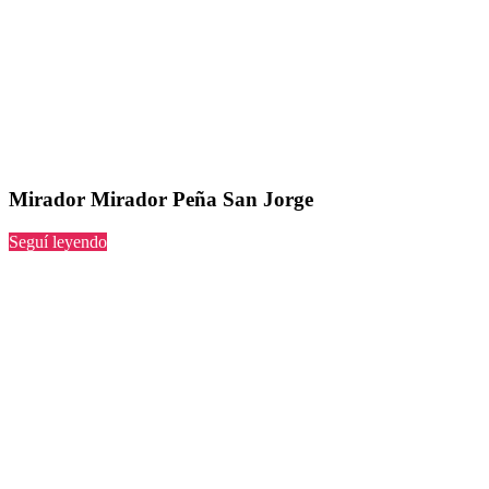
Mirador Mirador Peña San Jorge
“Mirador
Seguí leyendo
Peña
San
Jorge”