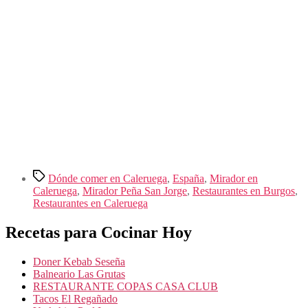
Etiquetas
Dónde comer en Caleruega
,
España
,
Mirador en
Caleruega
,
Mirador Peña San Jorge
,
Restaurantes en Burgos
,
Restaurantes en Caleruega
Recetas para Cocinar Hoy
Doner Kebab Seseña
Balneario Las Grutas
RESTAURANTE COPAS CASA CLUB
Tacos El Regañado