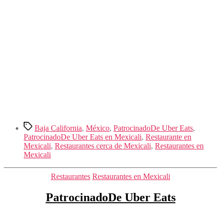
Etiquetas
Baja California
,
México
,
PatrocinadoDe Uber Eats
,
PatrocinadoDe Uber Eats en Mexicali
,
Restaurante en
Mexicali
,
Restaurantes cerca de Mexicali
,
Restaurantes en
Mexicali
Categorías
Restaurantes
Restaurantes en Mexicali
PatrocinadoDe Uber Eats