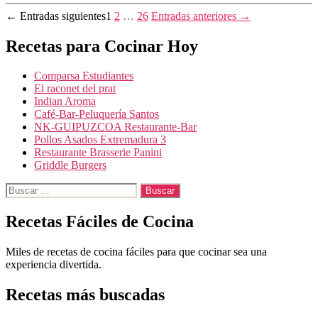
Paginación
←
Entradas
siguientes
1
2
…
26
Entradas
anteriores
→
de
Recetas para Cocinar Hoy
entradas
Comparsa Estudiantes
El raconet del prat
Indian Aroma
Café-Bar-Peluquería Santos
NK-GUIPUZCOA Restaurante-Bar
Pollos Asados Extremadura 3
Restaurante Brasserie Panini
Griddle Burgers
Buscar:
Recetas Fáciles de Cocina
Miles de recetas de cocina fáciles para que cocinar sea una
experiencia divertida.
Recetas más buscadas