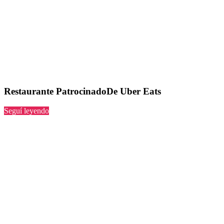
Restaurante PatrocinadoDe Uber Eats
“PatrocinadoDe
Seguí leyendo
Uber
Eats”