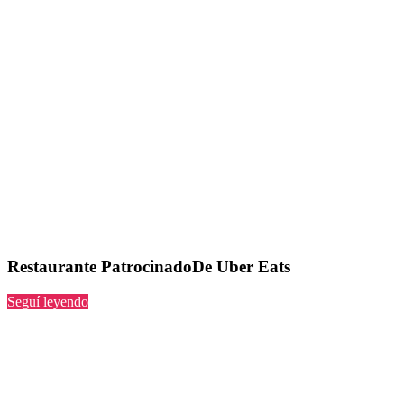
Restaurante PatrocinadoDe Uber Eats
“PatrocinadoDe
Seguí leyendo
Uber
Eats”