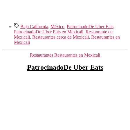
Etiquetas
Baja California
,
México
,
PatrocinadoDe Uber Eats
,
PatrocinadoDe Uber Eats en Mexicali
,
Restaurante en
Mexicali
,
Restaurantes cerca de Mexicali
,
Restaurantes en
Mexicali
Categorías
Restaurantes
Restaurantes en Mexicali
PatrocinadoDe Uber Eats