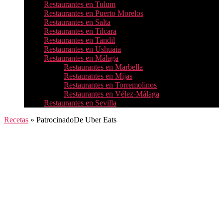
Restaurantes en Tulum
Restaurantes en Puerto Morelos
Restaurantes en Salta
Restaurantes en Tilcara
Restaurantes en Tandil
Restaurantes en Ushuaia
Restaurantes en Málaga
Restaurantes en Marbella
Restaurantes en Mijas
Restaurantes en Torremolinos
Restaurantes en Vélez-Málaga
Restaurantes en Sevilla
Recetas
»
PatrocinadoDe Uber Eats