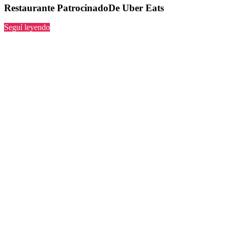
Restaurante PatrocinadoDe Uber Eats
“PatrocinadoDe
Seguí leyendo
Uber
Eats”